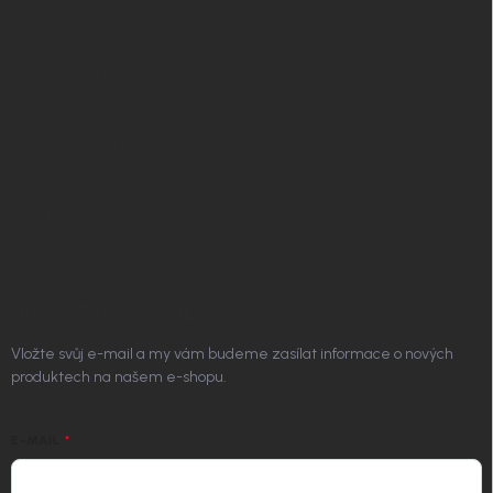
Affiliate program
Jak nakupovat
Obchodní podmínky
Podmínky ochrany osobních údajů
Vrácení zboží a reklamace
Doprava a platba
Platím Pak
Kontakt
ODEBÍRAT NEWSLETTER
Vložte svůj e-mail a my vám budeme zasílat informace o nových
produktech na našem e-shopu.
E-MAIL