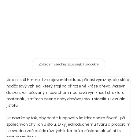
DO KOŠÍKU
Detail
Zobrazit všechny související produkty
Jídelní stůl Emmett z olejovaného dubu přináší výrazný, ale stále
nadčasový vzhled, který stojí na přirozené kráse dřeva. Masivní
deska s kartáčovaným povrchem nechává vyniknout strukturu
materiálu, zatímco pevné nohy dodávají stolu stabilitu i vizuální
jistotu.
Je navržený tak, aby dobře fungoval v každodenním životě i při
společných chvílích u stolu. Díky jednoduchému tvaru a proporcím
se snadno začlení do různých interiérů a zůstane aktuální i s