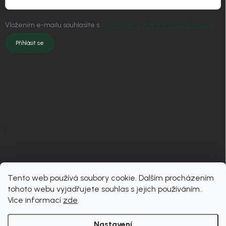
Vložením e-mailu souhlasíte s
podmínkami ochrany osobních údajů
Přihlásit se
KONTAKT
info
@
nordial.cz
+420 725 537 607
https://www.facebook.com/profile.php?id=61582484494454
nordial.cz
Tento web používá soubory cookie. Dalším procházením
tohoto webu vyjadřujete souhlas s jejich používáním..
Více informací
zde
.
Nastavení