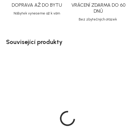
DOPRAVA AŽ DO BYTU
VRÁCENÍ ZDARMA DO 60
DNŮ
Nábytek vyneseme až k vám
Bez zbytečných otázek
Související produkty
Doručíme do 10-14 dnů
Doručíme do 10-14 dnů
Jídelní židle Rupert,
Jídelní židle Rupert,
žlutá, 50 × 84 × 53 cm
béžová, 50 × 84 × 53 cm
2 519 Kč
3 029 Kč