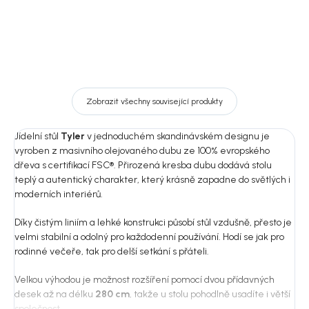
Zobrazit všechny související produkty
Jídelní stůl
Tyler
v jednoduchém skandinávském designu je
vyroben z masivního olejovaného dubu ze 100% evropského
dřeva s certifikací FSC®. Přirozená kresba dubu dodává stolu
teplý a autentický charakter, který krásně zapadne do světlých i
moderních interiérů.
Díky čistým liniím a lehké konstrukci působí stůl vzdušně, přesto je
velmi stabilní a odolný pro každodenní používání. Hodí se jak pro
rodinné večeře, tak pro delší setkání s přáteli.
Velkou výhodou je možnost rozšíření pomocí dvou přídavných
desek až na délku
280 cm
, takže u stolu pohodlně usadíte i větší
společnost.