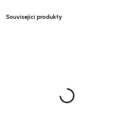
Související produkty
Doručíme do 20 dnů
Doručíme do 10-14 dnů
Rowico Prodlužovací
Rowico Jídelní židle
deska k jídelnímu stolu,
Kerwin, 46 × 54 × 86 cm,
90x50 cm, Tyler
dub / světle béžová
4 350 Kč
4 990 Kč
DO KOŠÍKU
DO KOŠÍKU