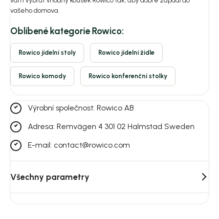
vám vybrat vhodný kousek Rowico tak, aby dobře zapadl do
vašeho domova.
Oblíbené kategorie Rowico:
Rowico jídelní stoly
Rowico jídelní židle
Rowico komody
Rowico konferenční stolky
Výrobní společnost: Rowico AB
Adresa: Remvägen 4 301 02 Halmstad Sweden
E-mail: contact@rowico.com
Všechny parametry