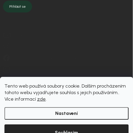
Přihlásit se
KONTAKT
info
@
nordial.cz
+420 725 537 607
https://www.facebook.com/profile.php?id=61582484494454
nordial.cz
Tento web používá soubory cookie. Dalším procházením
tohoto webu vyjadřujete souhlas s jejich používáním..
Více informací
zde
.
Nastavení
Copyright 2026
nordial
. Všechna práva vyhrazena.
Upravit nastavení cookies
Souhlasím