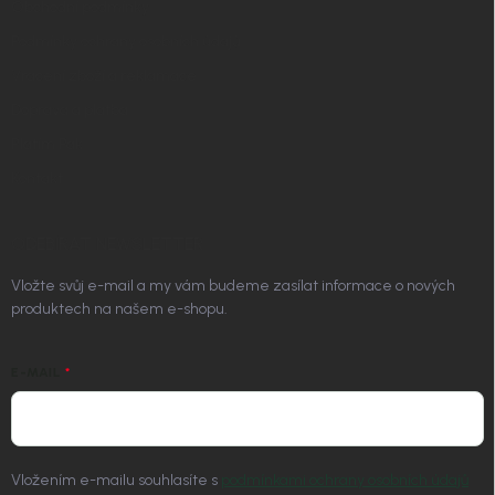
Obchodní podmínky
Podmínky ochrany osobních údajů
Vrácení zboží a reklamace
Doprava a platba
Platím Pak
Kontakt
ODEBÍRAT NEWSLETTER
Vložte svůj e-mail a my vám budeme zasílat informace o nových
produktech na našem e-shopu.
E-MAIL
Vložením e-mailu souhlasíte s
podmínkami ochrany osobních údajů