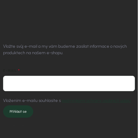
Platím Pak
Kontakt
ODEBÍRAT NEWSLETTER
Vložte svůj e-mail a my vám budeme zasílat informace o nových
produktech na našem e-shopu.
E-MAIL
Vložením e-mailu souhlasíte s
podmínkami ochrany osobních údajů
Přihlásit se
KONTAKT