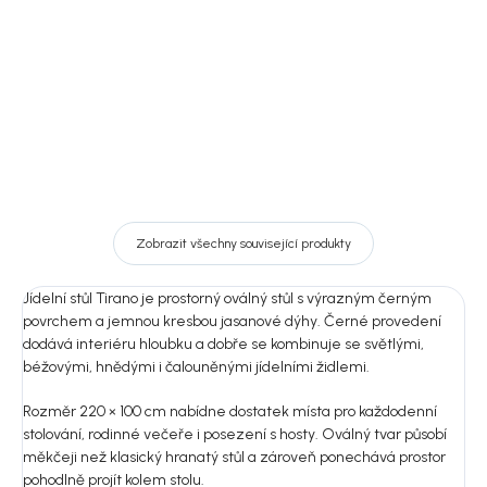
3 199 Kč
DO KOŠÍKU
DO KOŠÍKU
Zobrazit všechny související produkty
Jídelní stůl Tirano je prostorný oválný stůl s výrazným černým
povrchem a jemnou kresbou jasanové dýhy. Černé provedení
dodává interiéru hloubku a dobře se kombinuje se světlými,
béžovými, hnědými i čalouněnými jídelními židlemi.
Rozměr 220 × 100 cm nabídne dostatek místa pro každodenní
stolování, rodinné večeře i posezení s hosty. Oválný tvar působí
měkčeji než klasický hranatý stůl a zároveň ponechává prostor
pohodlně projít kolem stolu.