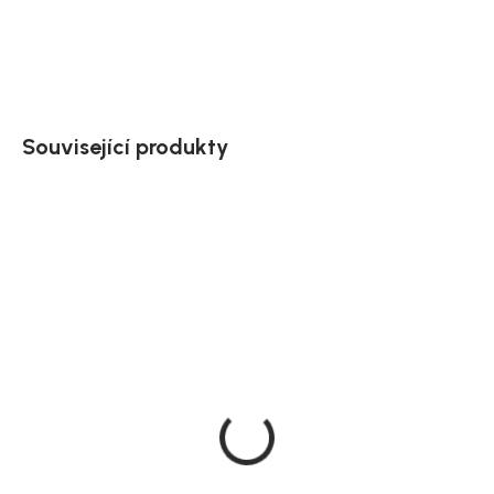
DETAILNÍ INFORMACE
ZEPTAT SE
HLÍDAT
Uložit
Související produkty
Doručíme do 10-14 dnů
Doručíme do 10-14 dnů
Jídelní židle Ontario,
House Nordic jídelní židle
krémová, 52 × 82 × 60
Harbo, béžová, s
cm
područkami
3 869 Kč