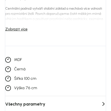
Centrální podnož vytváří stabilní základ a nechává více volnosti
pro rozmístění židlí. Povrch doporučujeme čistit měkkým mírně
vlhkým hadříkem a používat prostírání nebo podtácky, zejména
pod horké, ostré nebo těžké předměty.
Zobrazit více
MDF
Černá
Šířka 100 cm
Výška 76 cm
Všechny parametry