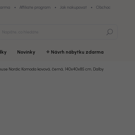
darma
Affiliate program
Jak nakupovat
Obchodní podmínky
Hledat
dky
Novinky
✧ Návrh nábytku zdarma
ouse Nordic Komoda kovová, černá, 140x40x85 cm, Dalby
ní
ZNAČKA:
HOUSE NORDIC
13 399
chny (6)
11 389 
Měrná
Doručíme d
cena:
MŮŽEME DOR