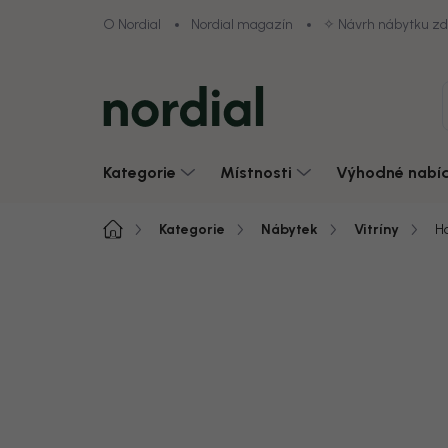
Přejít
O Nordial
Nordial magazín
✧ Návrh nábytku z
na
obsah
Kategorie
Místnosti
Výhodné nabí
Domů
Kategorie
Nábytek
Vitríny
H
Neohodnoceno
Podrobnosti hodnoce
Akce
Zobrazit vše