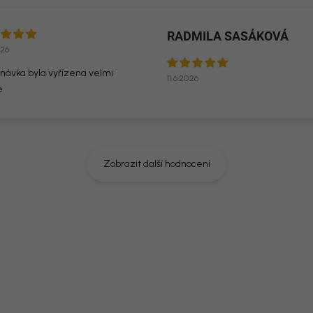
RADMILA SASÁKOVÁ
026
návka byla vyřízena velmi
11.6.2026
e
Zobrazit další hodnocení