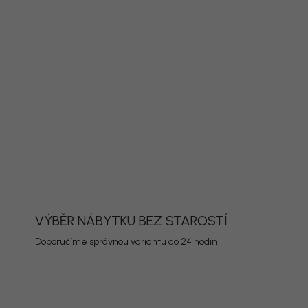
PŘIDAT DO KOŠÍKU
ORMACE
ZEPTAT SE
HLÍDAT
VÝBĚR NÁBYTKU BEZ STAROSTÍ
Doporučíme správnou variantu do 24 hodin