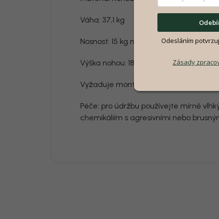
Váha: 37,1 kg
Odebír
Odesláním potvrzuje
Nosnost: 15 kg na každou polici
Zásady zpracov
Výška nohou: 18 cm
Vyžaduje montáž: ano
Péče: pro údržbu používejte mírně vlhk
chemikáliím s agresivními nebo brusný