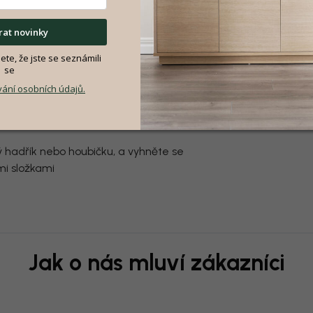
at novinky
te, že jste se seznámili
se
ání osobních údajů.
ý hadřík nebo houbičku, a vyhněte se
mi složkami