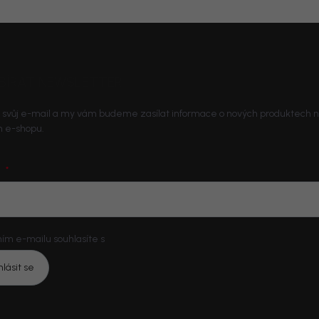
BÍRAT NEWSLETTER
 svůj e-mail a my vám budeme zasílat informace o nových produktech 
 e-shopu.
L
ím e-mailu souhlasíte s
podmínkami ochrany osobních údajů
hlásit se