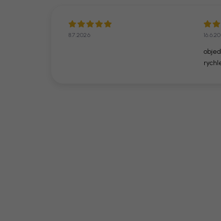
8.7.2026
16.6.2
objed
rychl