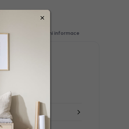
čka
Ostatní informace
cel, Sklo
erná
ířka 140 cm
ýška 85 cm
ny parametry