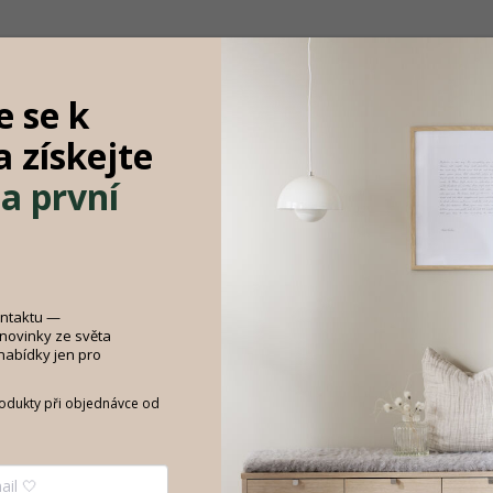
e se k
Hodnocení
Diskuze
Zna
 a
získejte
a první

 o rozměrech 140×40×85 cm Dalby
O
deální do obývacího pokoje, pracovny
Č
ání a organizaci vašich věcí. Elegantní
ontaktu —
dodají prostoru moderní vzhled a
Š
 novinky ze světa
 nabídky jen pro
V
rodukty při objednávce od
Všech