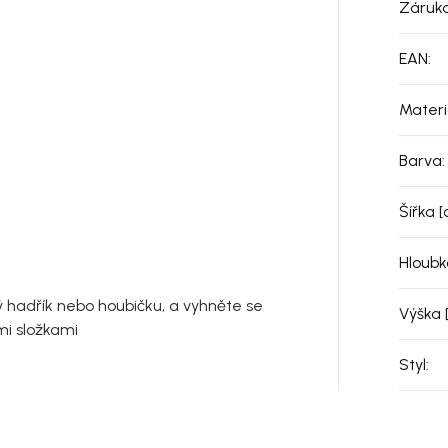
Záruk
EAN
:
Materi
Barva
:
Šířka 
Hloubk
ý hadřík nebo houbičku, a vyhněte se
Výška 
mi složkami
Styl
: