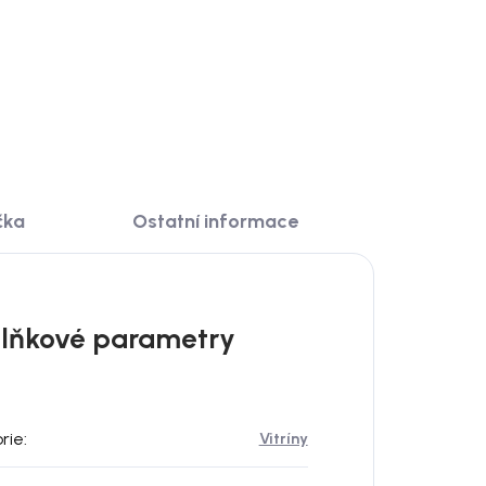
DO KOŠÍKU
čka
Ostatní informace
lňkové parametry
rie
:
Vitríny