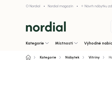
Přejít
O Nordial
Nordial magazín
✧ Návrh nábytku z
na
obsah
Kategorie
Místnosti
Výhodné nabí
Domů
Kategorie
Nábytek
Vitríny
Ho
Neohodnoceno
Podrobnosti hodnoce
Akce
Zobrazit vše