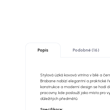
DO KOŠÍKU
DO
Popis
Podobné (16)
Stylová úzká kovová vitrína v bílé a č
Brisbane nabízí elegantní a praktické ř
konstrukce a moderní design se hodí d
pracovny, kde poslouží jako místo pro v
důležitých předmětů
Specifikace: