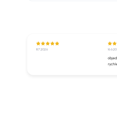
8.7.2026
16.6.2
objed
rychl