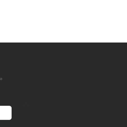
KONTAKT
na
info
@
nordial.cz
+420 725 537 607
https://www.facebook.com/profile.php?
id=61582484494454
nordial.cz