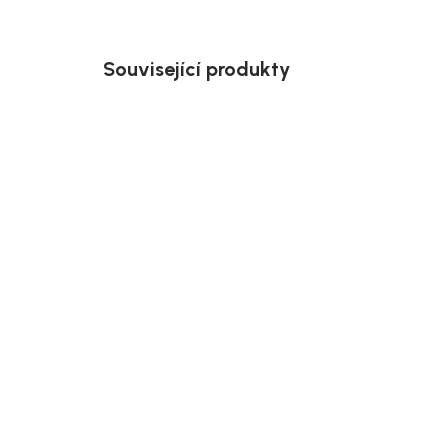
Související produkty
Akce
Doručíme do 10-14 dnů
House Nordic Kovová vitrína
Hous
černá, 80x180 cm, Brisbane
kov/
Hurr
10 617 Kč
399