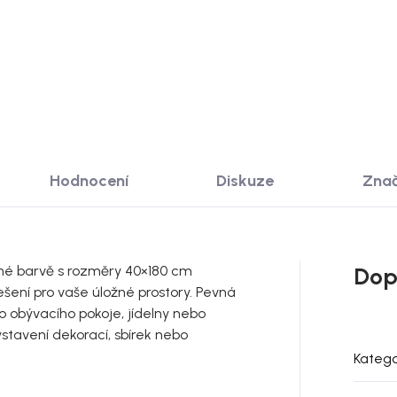
 KOŠÍKU
DO KOŠÍKU
Hodnocení
Diskuze
Zna
erné barvě s rozměry 40×180 cm
Dop
ešení pro vaše úložné prostory. Pevná
o obývacího pokoje, jídelny nebo
ystavení dekorací, sbírek nebo
Katego