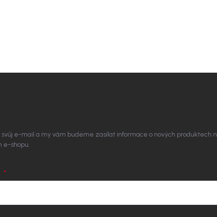
BÍRAT NEWSLETTER
 svůj e-mail a my vám budeme zasílat informace o nových produktech 
 e-shopu.
L