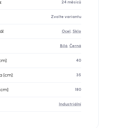
a
:
24 měsíců
Zvolte variantu
ál
:
Ocel
,
Sklo
Bílá
,
Černá
[cm]
:
40
a [cm]
:
35
[cm]
:
180
Industriální