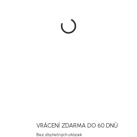
VARIANTA
MŮŽEME DOR
MOŽNOSTI D
DETAILNÍ INF
Uložit
VRÁCENÍ ZDARMA DO 60 DNŮ
Bez zbytečných otázek