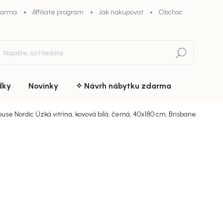
darma
Affiliate program
Jak nakupovat
Obchodní podmínky
Hledat
dky
Novinky
✧ Návrh nábytku zdarma
use Nordic Úzká vitrína, kovová bílá, černá, 40x180 cm, Brisbane
ní
ZNAČKA:
HOUSE NORDIC
od 7 5
chny (13)
od
6 4
Měrná
Zvolte var
cena: