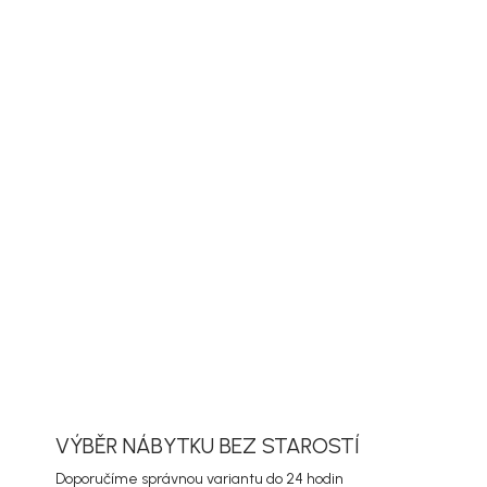
UČIT DO:
ZVOLTE VARIANTU
ORUČENÍ
PŘIDAT DO KOŠÍKU
ORMACE
ZEPTAT SE
HLÍDAT
VÝBĚR NÁBYTKU BEZ STAROSTÍ
Doporučíme správnou variantu do 24 hodin