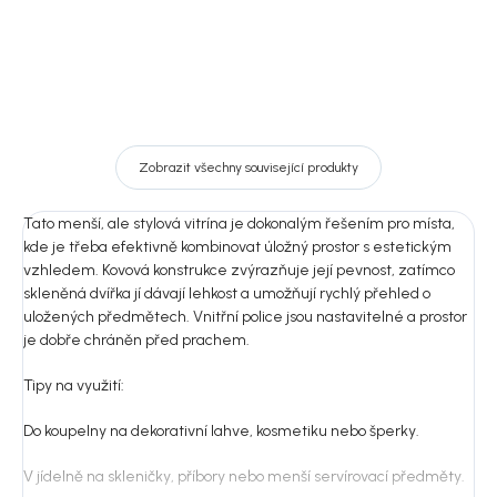
Zobrazit všechny související produkty
Tato menší, ale stylová vitrína je dokonalým řešením pro místa,
kde je třeba efektivně kombinovat úložný prostor s estetickým
vzhledem. Kovová konstrukce zvýrazňuje její pevnost, zatímco
skleněná dvířka jí dávají lehkost a umožňují rychlý přehled o
uložených předmětech. Vnitřní police jsou nastavitelné a prostor
je dobře chráněn před prachem.
Tipy na využití:
Do koupelny na dekorativní lahve, kosmetiku nebo šperky.
V jídelně na skleničky, příbory nebo menší servírovací předměty.