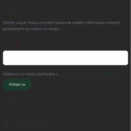
ODEBÍRAT NEWSLETTER
Vložte svůj e-mail a my vám budeme zasílat informace o nových
produktech na našem e-shopu.
E-MAIL
Vložením e-mailu souhlasíte s
podmínkami ochrany osobních údajů
Přihlásit se
KONTAKT
info
@
nordial.cz
+420 725 537 607