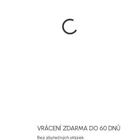
VARIANTA
MŮŽEME DOR
MOŽNOSTI D
DETAILNÍ INF
Uložit
VRÁCENÍ ZDARMA DO 60 DNŮ
Bez zbytečných otázek