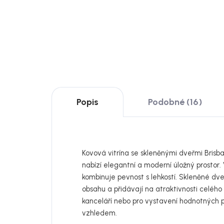
9 988 Kč
Detail
DO
Popis
Podobné (16)
Kovová vitrína se skleněnými dveřmi Brisb
nabízí elegantní a moderní úložný prostor
kombinuje pevnost s lehkostí. Skleněné d
obsahu a přidávají na atraktivnosti celého
kanceláří nebo pro vystavení hodnotných
vzhledem.