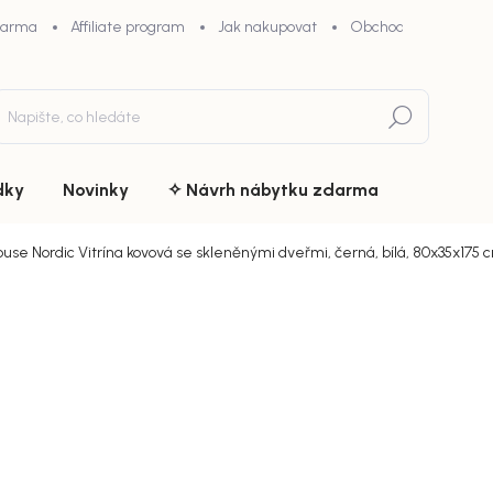
darma
Affiliate program
Jak nakupovat
Obchodní podmínky
Hledat
dky
Novinky
✧ Návrh nábytku zdarma
use Nordic Vitrína kovová se skleněnými dveřmi, černá, bílá, 80x35x175 
ní
ZNAČKA:
HOUSE NORDIC
14 229
chny (15)
12 095
Měrná
Zvolte var
cena: