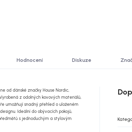
 KOŠÍKU
DO KOŠÍKU
Hodnocení
Diskuze
Zna
Dop
ane od dánské značky House Nordic,
. Vyrobená z odolných kovových materiálů,
veře umožňují snadný přehled o uloženém
 designu. Ideální do obývacích pokojů,
 předmětů s jednoduchým a stylovým
Katego