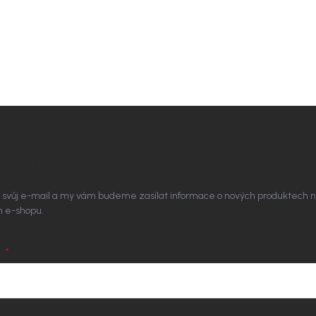
BÍRAT NEWSLETTER
 svůj e-mail a my vám budeme zasílat informace o nových produktech 
 e-shopu.
L