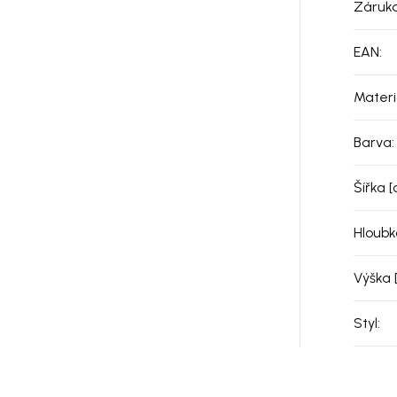
Záruk
EAN
:
Materi
Barva
:
Šířka 
Hloubk
Výška 
Styl
: