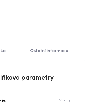
DO KOŠÍKU
čka
Ostatní informace
lňkové parametry
rie
:
Vitríny