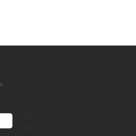
KONTAKT
na
info
@
nordial.cz
+420 725 537 607
https://www.facebook.com/profile.php?
id=61582484494454
nordial.cz