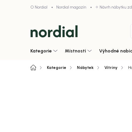
Přejít
O Nordial
Nordial magazín
✧ Návrh nábytku z
na
obsah
Kategorie
Místnosti
Výhodné nabí
Domů
Kategorie
Nábytek
Vitríny
Ho
Neohodnoceno
Podrobnosti hodnoce
Akce
Zobrazit vše