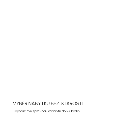
UČIT DO:
ZVOLTE VARIANTU
ORUČENÍ
PŘIDAT DO KOŠÍKU
ORMACE
ZEPTAT SE
HLÍDAT
VÝBĚR NÁBYTKU BEZ STAROSTÍ
Doporučíme správnou variantu do 24 hodin