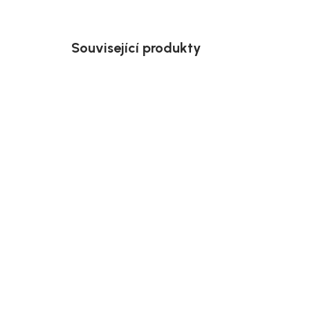
Související produkty
Akce
Akce
Doručíme do 10-14 dnů
House Nordic Kovový
Hous
příborník se skleněnou
čern
vitrínou, černý, bílý,
10 
140x40x85 cm, Brisbane