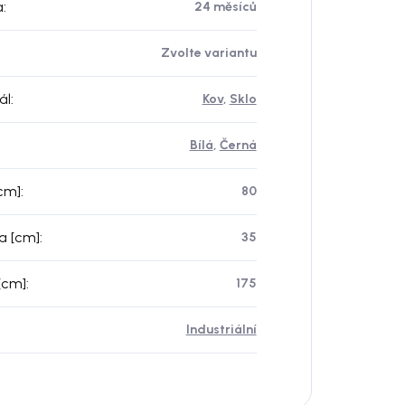
a
:
24 měsíců
Zvolte variantu
ál
:
Kov
,
Sklo
Bílá
,
Černá
[cm]
:
80
a [cm]
:
35
[cm]
:
175
Industriální