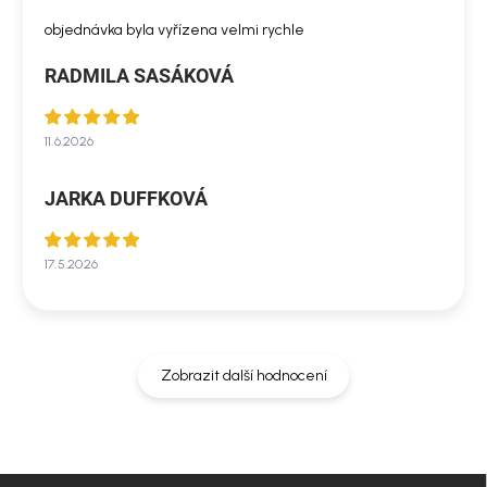
objednávka byla vyřízena velmi rychle
RADMILA SASÁKOVÁ
11.6.2026
JARKA DUFFKOVÁ
17.5.2026
Zobrazit další hodnocení
Z