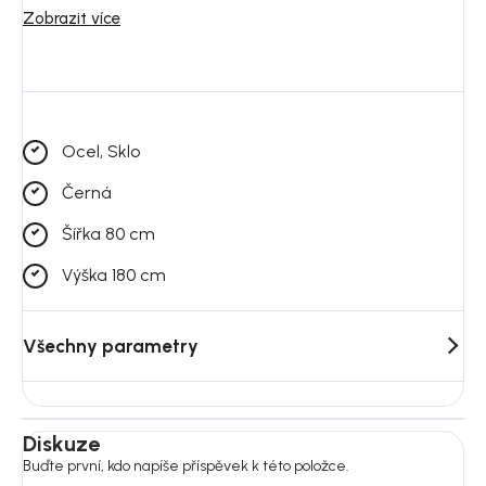
Zobrazit více
Váha: 48 kg
Výška nohou: 10 cm
Péče: pro údržbu používejte mírně vlhký hadřík nebo houbičku, a
vyhněte se chemikáliím s agresivními nebo brusnými složkami
Ocel, Sklo
Černá
Šířka 80 cm
Výška 180 cm
Všechny parametry
Diskuze
Buďte první, kdo napíše příspěvek k této položce.