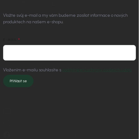
ODEBÍRAT NEWSLETTER
Vložte svůj e-mail a my vám budeme zasílat informace o nových
produktech na našem e-shopu.
E-MAIL
Vložením e-mailu souhlasíte s
podmínkami ochrany osobních údajů
Přihlásit se
KONTAKT
info
@
nordial.cz
+420 725 537 607
https://www.facebook.com/profile.php?id=61582484494454