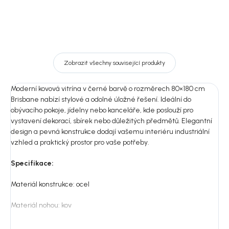
Zobrazit všechny související produkty
Moderní kovová vitrína v černé barvě o rozměrech 80×180 cm
Brisbane nabízí stylové a odolné úložné řešení. Ideální do
obývacího pokoje, jídelny nebo kanceláře, kde poslouží pro
vystavení dekorací, sbírek nebo důležitých předmětů. Elegantní
design a pevná konstrukce dodají vašemu interiéru industriální
vzhled a praktický prostor pro vaše potřeby.
Specifikace:
Materiál konstrukce: ocel
Materiál nohou: kov
Povrchová úprava: práškový lak