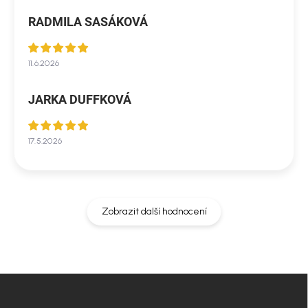
RADMILA SASÁKOVÁ
11.6.2026
JARKA DUFFKOVÁ
17.5.2026
Zobrazit další hodnocení
Z
á