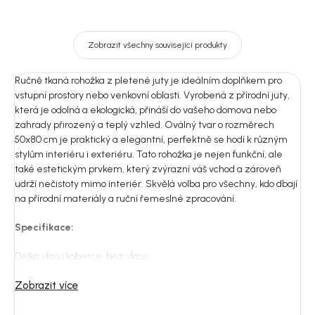
Zobrazit všechny související produkty
Ručně tkaná rohožka z pletené juty je ideálním doplňkem pro
vstupní prostory nebo venkovní oblasti. Vyrobená z přírodní juty,
která je odolná a ekologická, přináší do vašeho domova nebo
zahrady přirozený a teplý vzhled. Oválný tvar o rozměrech
50x80 cm je praktický a elegantní, perfektně se hodí k různým
stylům interiéru i exteriéru. Tato rohožka je nejen funkční, ale
také estetickým prvkem, který zvýrazní váš vchod a zároveň
udrží nečistoty mimo interiér. Skvělá volba pro všechny, kdo dbají
na přírodní materiály a ruční řemeslné zpracování.
Specifikace:
Délka vlasu koberce: bez vlasu
Hustota materiálu: střední
Zobrazit více
Hustota:
2200 g/m²