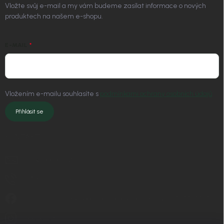
Vložte svůj e-mail a my vám budeme zasílat informace o nových
produktech na našem e-shopu.
E-MAIL
Vložením e-mailu souhlasíte s
podmínkami ochrany osobních údajů
Přihlásit se
KONTAKT
info
@
nordial.cz
+420 725 537 607
https://www.facebook.com/profile.php?id=61582484494454
nordial.cz