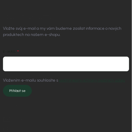
ODEBÍRAT NEWSLETTER
Vložte svůj e-mail a my vám budeme zasílat informace o nových
produktech na našem e-shopu.
E-MAIL
Vložením e-mailu souhlasíte s
podmínkami ochrany osobních údajů
Přihlásit se
KONTAKT
info
@
nordial.cz
+420 725 537 607