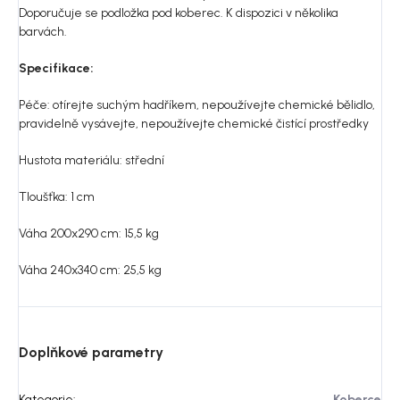
Doporučuje se podložka pod koberec. K dispozici v několika
barvách.
Specifikace:
Péče: otírejte suchým hadříkem, nepoužívejte chemické bělidlo,
pravidelně vysávejte, nepoužívejte chemické čistící prostředky
Hustota materiálu: s
třední
Tloušťka: 1 cm
Váha 200x290 cm: 15,5 kg
Váha 240x340 cm: 25,5 kg
Doplňkové parametry
Kategorie
:
Koberce