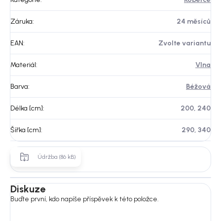
Záruka
:
24 měsíců
EAN
:
Zvolte variantu
Materiál
:
Vlna
Barva
:
Béžová
Délka [cm]
:
200, 240
Šířka [cm]
:
290, 340
Údržba (86 kB)
Diskuze
Buďte první, kdo napíše příspěvek k této položce.