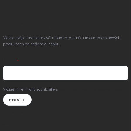
Platím Pak
Kontakt
ODEBÍRAT NEWSLETTER
Vložte svůj e-mail a my vám budeme zasílat informace o nových
produktech na našem e-shopu.
E-MAIL
Vložením e-mailu souhlasíte s
podmínkami ochrany osobních údajů
Přihlásit se
KONTAKT
info
@
nordial.cz