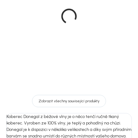
Rowico Světle béžový
Rowico Tmavě šedý
koberec,vlněný,
koberec
200x290/240x340 cm,
200x290/240x340 cm
Donegal
vlněný, Donegal
11 839 Kč
11 839 Kč
od
od
Detail
Detail
Zobrazit všechny související produkty
Koberec Donegal z béžové vlny je o něco tenčí ručně tkaný
koberec. Vyroben ze 100% vlny, je teplý a pohodlný na chůzi.
Donegal je k dispozici v několika velikostech a díky svým přírodním
barvám se snadno umístí do různých místností vašeho domova.