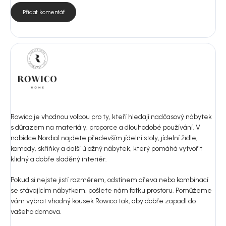
Přidat komentář
Rowico je vhodnou volbou pro ty, kteří hledají nadčasový nábytek
s důrazem na materiály, proporce a dlouhodobé používání. V
nabídce Nordial najdete především jídelní stoly, jídelní židle,
komody, skříňky a další úložný nábytek, který pomáhá vytvořit
klidný a dobře sladěný interiér.
Pokud si nejste jistí rozměrem, odstínem dřeva nebo kombinací
se stávajícím nábytkem, pošlete nám fotku prostoru. Pomůžeme
vám vybrat vhodný kousek Rowico tak, aby dobře zapadl do
vašeho domova.