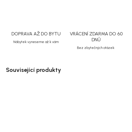
DOPRAVA AŽ DO BYTU
VRÁCENÍ ZDARMA DO 60
DNŮ
Nábytek vyneseme až k vám
Bez zbytečných otázek
Související produkty
Doručíme do 10-14 dnů
Doručíme do 10-14 dnů