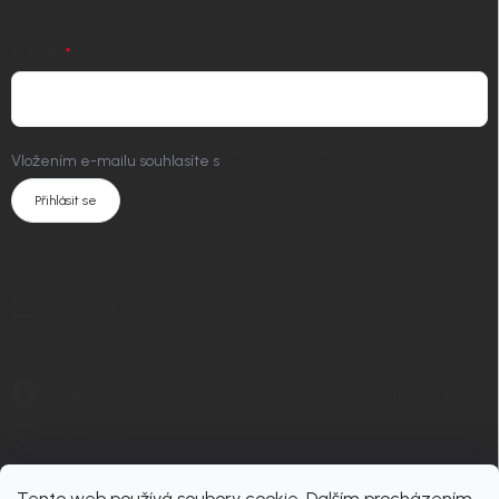
E-MAIL
Vložením e-mailu souhlasíte s
podmínkami ochrany osobních údajů
Přihlásit se
KONTAKT
info
@
nordial.cz
+420 725 537 607
https://www.facebook.com/profile.php?id=61582484494454
nordial.cz
Tento web používá soubory cookie. Dalším procházením