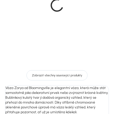
police, bambusová,
police, patrová, z
50x102 cm, Villa
borovicového dřeva,
přírodní, Bern
1 899 Kč
999 Kč
DO KOŠÍKU
DO KOŠÍKU
Zobrazit všechny související produkty
Váza Zorya od Bloomingville je elegantní váza, která může stát
samostatně jako dekorativní prvek nebo zvýraznit krásné květiny.
Bublinkový kulatý tvar jí dodává organický vzhled, který se
přehozí do mnoha domácností. Díky stříbrně chromované
skleněné povrchové úpravě má váza lesklý vzhled, který
přitahuje pozornost, ať už je umístěna kdekoli.