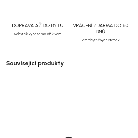
DOPRAVA AŽ DO BYTU
VRÁCENÍ ZDARMA DO 60
DNŮ
Nábytek vyneseme až k vám
Bez zbytečných otázek
Související produkty
Doručíme do 10-14 dnů
Doručíme do 10-14 dnů
House Nordic Nástěnná
House Nordic Nástěnná