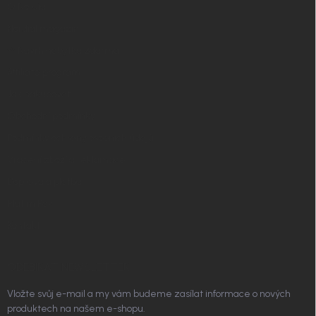
t
O Nordial
í
Nordial magazín
✧ Návrh nábytku zdarma
Affiliate program
Jak nakupovat
Obchodní podmínky
Podmínky ochrany osobních údajů
Vrácení zboží a reklamace
Doprava a platba
Platím Pak
Kontakt
ODEBÍRAT NEWSLETTER
Vložte svůj e-mail a my vám budeme zasílat informace o nových
produktech na našem e-shopu.