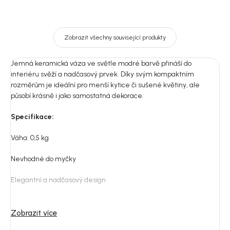
Zobrazit všechny související produkty
Jemná keramická váza ve světle modré barvě přináší do
interiéru svěží a nadčasový prvek. Díky svým kompaktním
rozměrům je ideální pro menší kytice či sušené květiny, ale
působí krásně i jako samostatná dekorace.
Specifikace:
Váha: 0,5 kg
Nevhodné do myčky
Elegantní a nadčasový design
Vhodná pro květiny i samostatnou dekoraci
Zobrazit více