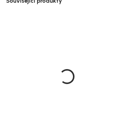
Související produkty
Akce
Doručíme do 10-14 dnů
Doručíme do 10-14 dnů
House Nordic Police
House Nordic Nástěnná
přírodná z kaučukového
knihovna, tmavě šedá,
dřeva, 120x20 cm, Forno
69x69 cm, Horne
1 149 Kč
1 529 Kč
DO KOŠÍKU
DO KOŠÍKU