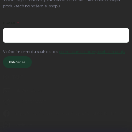
produktech na našem e-shopu.
E-MAIL
Vložením e-mailu souhlasíte s
podmínkami ochrany osobních údajů
Přihlásit se
KONTAKT
info
@
nordial.cz
+420 725 537 607
https://www.facebook.com/profile.php?id=61582484494454
nordial.cz