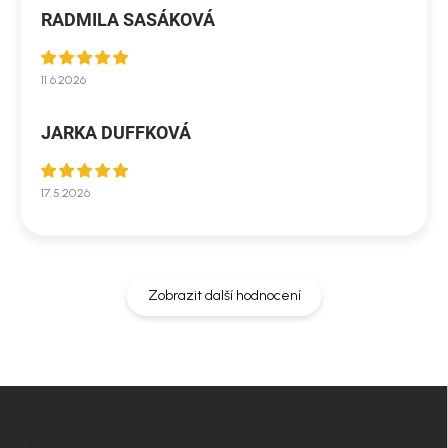
RADMILA SASÁKOVÁ
11.6.2026
JARKA DUFFKOVÁ
17.5.2026
Zobrazit další hodnocení
Z
á
p
INFORMACE PRO VÁS