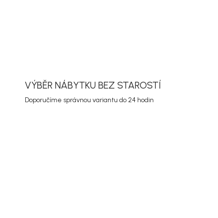
ORMACE
ZEPTAT SE
HLÍDAT
VÝBĚR NÁBYTKU BEZ STAROSTÍ
Doporučíme správnou variantu do 24 hodin