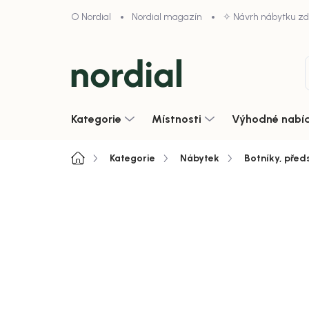
Přejít
O Nordial
Nordial magazín
✧ Návrh nábytku z
na
obsah
Kategorie
Místnosti
Výhodné nabí
Domů
Kategorie
Nábytek
Botníky, před
Neohodnoceno
Podrobnosti hodnoce
Zobrazit vše