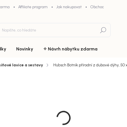
darma
Affiliate program
Jak nakupovat
Obchodní podmínky
Hledat
dky
Novinky
✧ Návrh nábytku zdarma
síňové lavice a sestavy
Hübsch Botník přírodní z dubové dýhy, 50 
ní
ZNAČKA:
HÜBSCH
12 329
chny (8)
Měrná
Doručíme 
cena:
MŮŽEME DOR