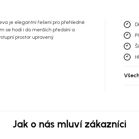
eva je elegantní řešení pro přehledné
D
ém se hodí i do menších předsíní a
P
stupní prostor upravený.
Š
H
Všech