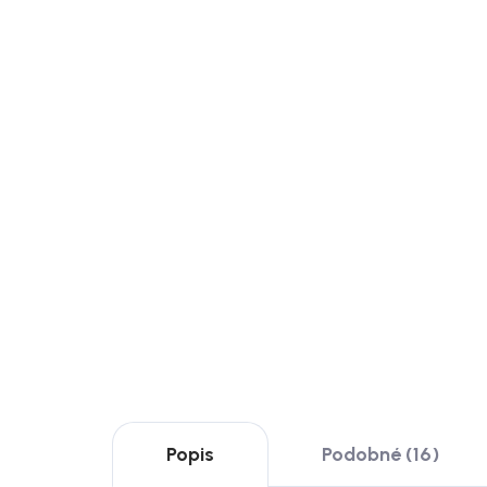
Doručíme do 20 dnů
Hübsch Komoda přírodní z
Hübs
dubové dýhy se šesti
dubo
zásuvkami, 150 x 40 x 65 cm,
cm,
Forma
28 179 Kč
11 
DO KOŠÍKU
DO
Popis
Podobné (16)