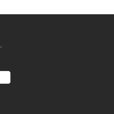
KONTAKT
na
info
@
nordial.cz
+420 725 537 607
https://www.facebook.com/profile.php?
id=61582484494454
nordial.cz