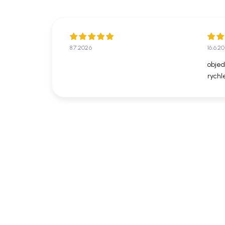
8.7.2026
16.6.2
objed
rychl