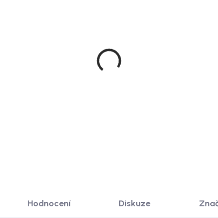
Doručíme do 20 dnů
Doručíme do 10-1
ch Regál přírodní z
House Nordic Kulatý zrc
vé dýhy, 60 x 45 x 142
na zed', hliníkový rám, č
 Forma
ø60/80 cm, Madrid
739 Kč
1 689 Kč
Det
od
 KOŠÍKU
Hodnocení
Diskuze
Zna