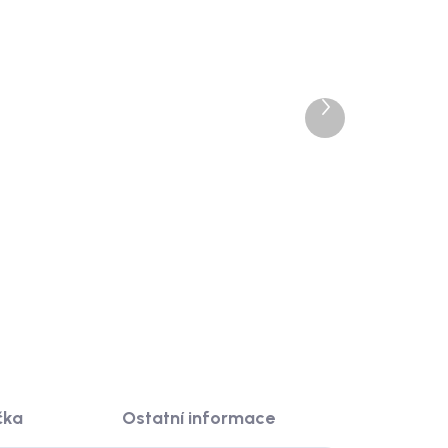
4 dnů
Doručíme do 10-14 dnů
Další
adlo
House Nordic Nástěnné
produkt
erný,
zrcadlo, ratanový rám,
kulatý, přírodní, ø50 cm,
Malo
919 Kč
ail
DO KOŠÍKU
čka
Ostatní informace