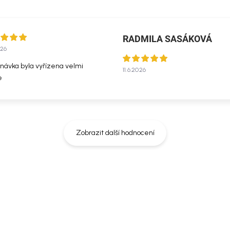
RADMILA SASÁKOVÁ
026
návka byla vyřízena velmi
11.6.2026
e
Zobrazit další hodnocení