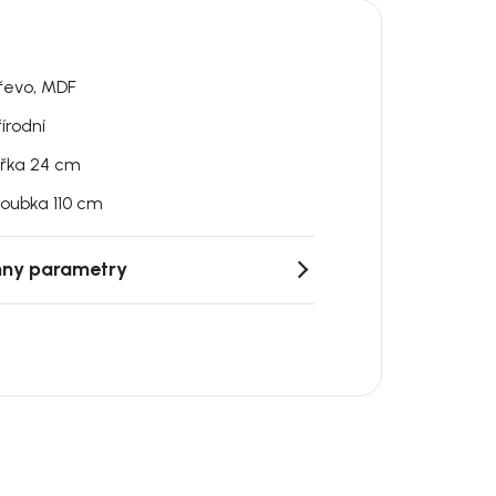
řevo, MDF
řírodní
ířka 24 cm
loubka 110 cm
ny parametry