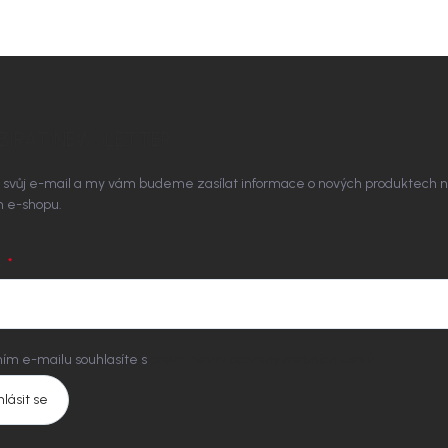
BÍRAT NEWSLETTER
 svůj e-mail a my vám budeme zasílat informace o nových produktech 
 e-shopu.
L
ím e-mailu souhlasíte s
podmínkami ochrany osobních údajů
hlásit se