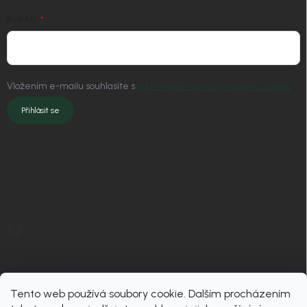
E-MAIL
Vložením e-mailu souhlasíte s
podmínkami ochrany osobních údajů
Přihlásit se
KONTAKT
info
@
nordial.cz
+420 725 537 607
https://www.facebook.com/profile.php?id=61582484494454
nordial.cz
Tento web používá soubory cookie. Dalším procházením