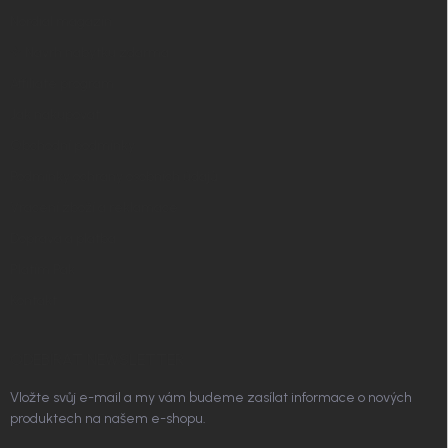
í
Nordial magazín
✧ Návrh nábytku zdarma
Affiliate program
Jak nakupovat
Obchodní podmínky
Podmínky ochrany osobních údajů
Vrácení zboží a reklamace
Doprava a platba
Platím Pak
Kontakt
ODEBÍRAT NEWSLETTER
Vložte svůj e-mail a my vám budeme zasílat informace o nových
produktech na našem e-shopu.