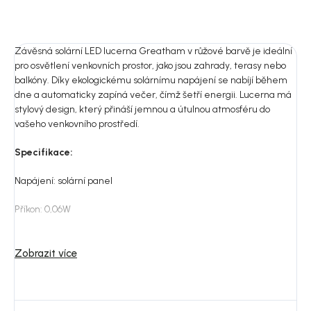
Závěsná solární LED lucerna Greatham v růžové barvě je ideální
pro osvětlení venkovních prostor, jako jsou zahrady, terasy nebo
balkóny. Díky ekologickému solárnímu napájení se nabíjí během
dne a automaticky zapíná večer, čímž šetří energii. Lucerna má
stylový design, který přináší jemnou a útulnou atmosféru do
vašeho venkovního prostředí.
Specifikace:
Napájení: solární panel
Příkon: 0,06W
Stupeň krytí: IP44
Zobrazit více
Váha: 0,105 kg