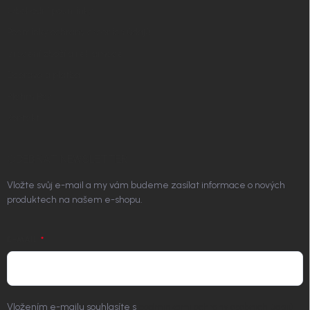
Obchodní podmínky
Podmínky ochrany osobních údajů
Vrácení zboží a reklamace
Doprava a platba
Platím Pak
Kontakt
ODEBÍRAT NEWSLETTER
Vložte svůj e-mail a my vám budeme zasílat informace o nových
produktech na našem e-shopu.
E-MAIL
Vložením e-mailu souhlasíte s
podmínkami ochrany osobních údajů