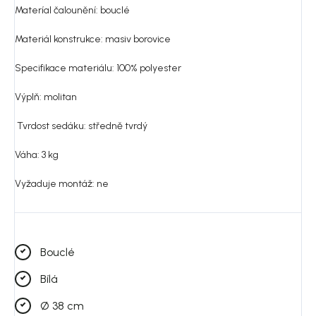
Materíal čalounění: bouclé
Materiál konstrukce: masiv borovice
Specifikace materiálu: 100% polyester
Výplň: molitan
Tvrdost sedáku: středně tvrdý
Váha: 3 kg
Vyžaduje montáž: ne
Bouclé
Bílá
Ø 38 cm