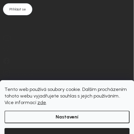
Přihlásit se
KONTAKT
info
@
nordial.cz
+420 725 537 607
https://www.facebook.com/profile.php?id=61582484494454
nordial.cz
Tento web používá soubory cookie. Dalším procházením
tohoto webu vyjadřujete souhlas s jejich používáním..
Více informací
zde
.
Nastavení
Copyright 2026
nordial
. Všechna práva vyhrazena.
Upravit nastavení cookies