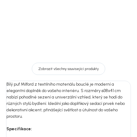
7 649 Kč
DO KOŠÍKU
Detail
Zobrazit všechny související produkty
Bílý puf Milford z textilního materiálu bouclé je moderní a
elegantní doplněk do vašeho interiéru. S rozměry ø38x41 cm
nabízí pohodlné sezení a univerzální vzhled, který se hodí do
různých stylů bydlení. Ideální jako doplňkový sedací prvek nebo
dekorativní akcent, přinášející světlost a útulnost do vašeho
prostoru.
Specifikace: