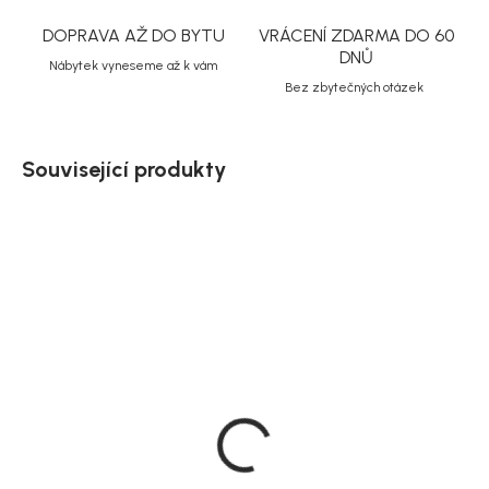
DOPRAVA AŽ DO BYTU
VRÁCENÍ ZDARMA DO 60
DNŮ
Nábytek vyneseme až k vám
Bez zbytečných otázek
Související produkty
Akce
Doručíme do 10-14 dnů
Doručíme do 10-14 dnů
House Nordic lounge
House Nordic Sada
křeslo Sion, pískové
křeslo s podnožkou, bílá,
bežová, Glasgow
14 639 Kč