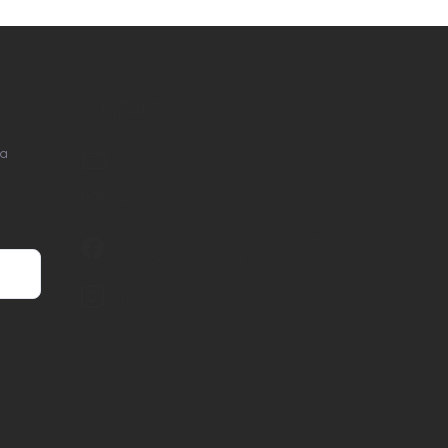
KONTAKT
na
info
@
nordial.cz
+420 725 537 607
https://www.facebook.com/profile.php?
id=61582484494454
nordial.cz