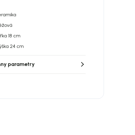
eramika
éžová
ířka 18 cm
ýška 24 cm
ny parametry