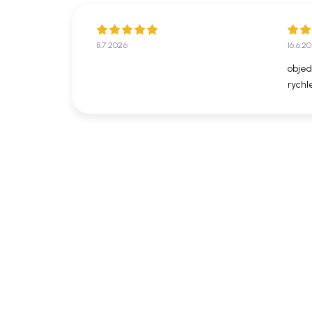
8.7.2026
16.6.2
objed
rychl