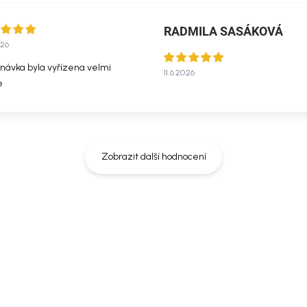
RADMILA SASÁKOVÁ
026
návka byla vyřízena velmi
11.6.2026
e
Zobrazit další hodnocení