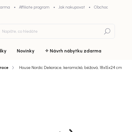
darma
Affiliate program
Jak nakupovat
Obchodní podmínky
Hledat
dky
Novinky
✧ Návrh nábytku zdarma
race
House Nordic Dekorace, keramická, béžová, 18x15x24 cm
ní
ZNAČKA:
HOUSE NORDIC
1 389 
chny (7)
Měrná
Doručíme d
cena:
MŮŽEME DOR