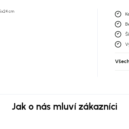
15x24 cm
K
B
Š
V
Všech