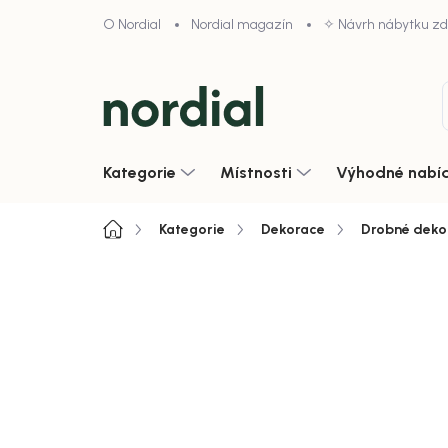
Přejít
O Nordial
Nordial magazín
✧ Návrh nábytku z
na
obsah
Kategorie
Místnosti
Výhodné nabí
Domů
Kategorie
Dekorace
Drobné deko
Neohodnoceno
Podrobnosti hodnoce
Zobrazit vše