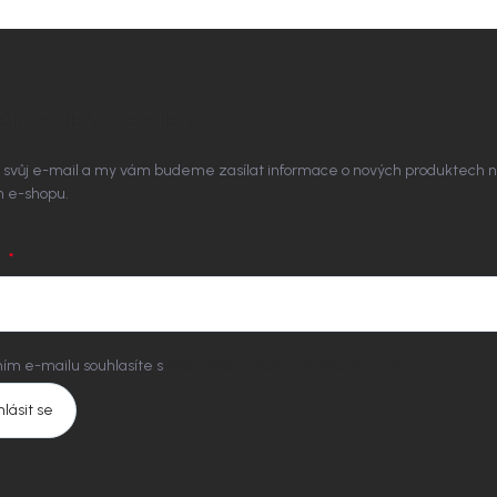
BÍRAT NEWSLETTER
 svůj e-mail a my vám budeme zasílat informace o nových produktech 
 e-shopu.
L
ím e-mailu souhlasíte s
podmínkami ochrany osobních údajů
hlásit se