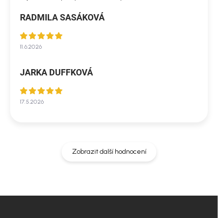
RADMILA SASÁKOVÁ
11.6.2026
JARKA DUFFKOVÁ
17.5.2026
Zobrazit další hodnocení
Z
á