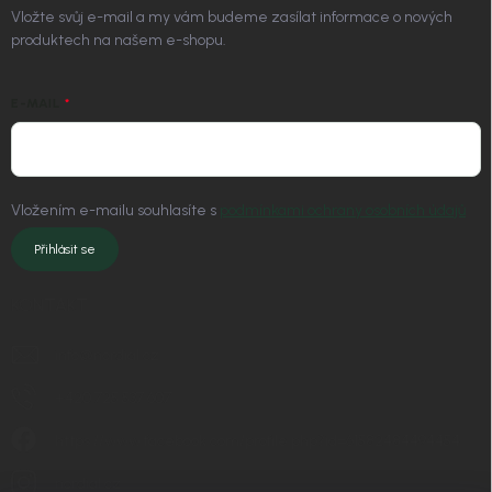
Vložte svůj e-mail a my vám budeme zasílat informace o nových
produktech na našem e-shopu.
E-MAIL
Vložením e-mailu souhlasíte s
podmínkami ochrany osobních údajů
Přihlásit se
KONTAKT
info
@
nordial.cz
+420 725 537 607
https://www.facebook.com/profile.php?id=61582484494454
nordial.cz