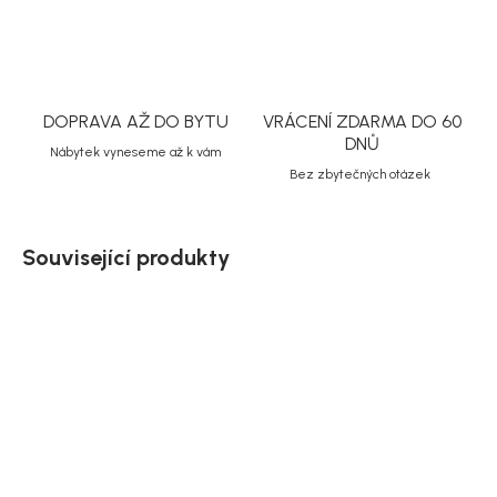
DOPRAVA AŽ DO BYTU
VRÁCENÍ ZDARMA DO 60
DNŮ
Nábytek vyneseme až k vám
Bez zbytečných otázek
Související produkty
Doručíme do 10-14 dnů
Doručíme do 10-14 dnů