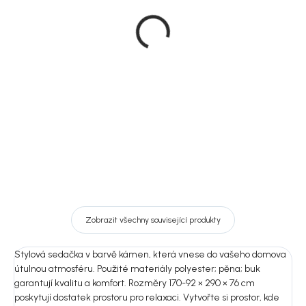
Rowico Konferenční
Rowico Dubový
stolek Billings, 118 × 73
konferenční stolek,
cm, hnědá
150x60 cm, svetlý dub,
Tompkins
10 590 Kč
13 150 Kč
DO KOŠÍKU
DO KOŠÍKU
Zobrazit všechny související produkty
Stylová sedačka v barvě kámen, která vnese do vašeho domova
útulnou atmosféru. Použité materiály polyester; pěna; buk
garantují kvalitu a komfort. Rozměry 170-92 × 290 × 76 cm
poskytují dostatek prostoru pro relaxaci. Vytvořte si prostor, kde