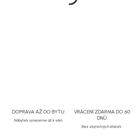
Měrná
Na dotaz
cena:
MOŽNOSTI
DORUČENÍ
DETAILNÍ INFORMACE
ZEPTAT SE
HLÍDAT
Uložit
DOPRAVA AŽ DO BYTU
VRÁCENÍ ZDARMA DO 60
DNŮ
Nábytek vyneseme až k vám
Bez zbytečných otázek