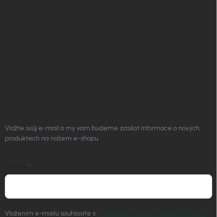
Obchodní podmínky
Podmínky ochrany osobních údajů
Vrácení zboží a reklamace
Doprava a platba
Platím Pak
Kontakt
ODEBÍRAT NEWSLETTER
Vložte svůj e-mail a my vám budeme zasílat informace o nových
produktech na našem e-shopu.
E-MAIL
Vložením e-mailu souhlasíte s
podmínkami ochrany osobních údajů