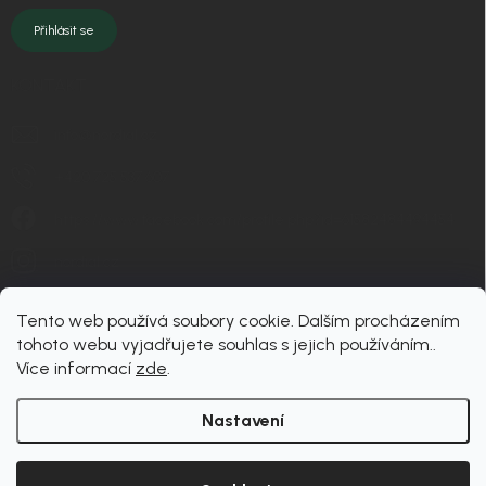
Přihlásit se
KONTAKT
info
@
nordial.cz
+420 725 537 607
https://www.facebook.com/profile.php?id=61582484494454
nordial.cz
Tento web používá soubory cookie. Dalším procházením
tohoto webu vyjadřujete souhlas s jejich používáním..
Více informací
zde
.
Nastavení
Copyright 2026
nordial
. Všechna práva vyhrazena.
Upravit nastavení cookies