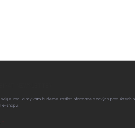
BÍRAT NEWSLETTER
 svůj e-mail a my vám budeme zasílat informace o nových produktech 
 e-shopu.
L