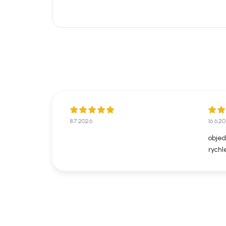
8.7.2026
16.6.2
objed
rychl