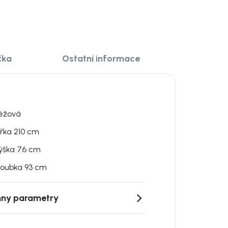
čka
Ostatní informace
éžová
ířka 210 cm
ýška 76 cm
loubka 93 cm
ny parametry