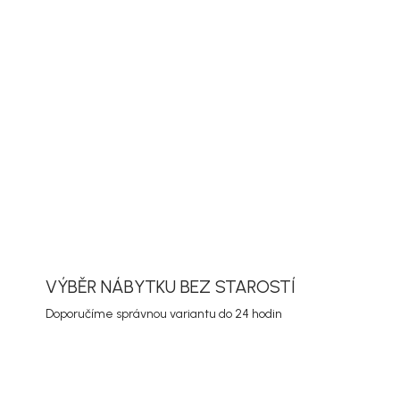
PŘIDAT DO KOŠÍKU
ORMACE
ZEPTAT SE
HLÍDAT
VÝBĚR NÁBYTKU BEZ STAROSTÍ
Doporučíme správnou variantu do 24 hodin