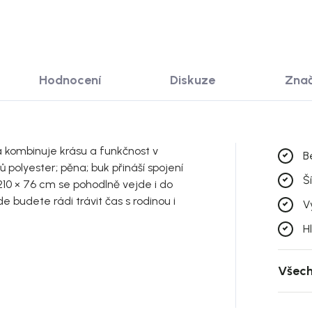
Hodnocení
Diskuze
Zna
á kombinuje krásu a funkčnost v
B
 polyester; pěna; buk přináší spojení
Š
 210 × 76 cm se pohodlně vejde i do
e budete rádi trávit čas s rodinou i
V
H
Všech