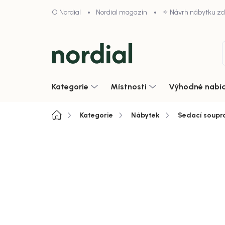
Přejít
O Nordial
Nordial magazín
✧ Návrh nábytku z
na
obsah
Kategorie
Místnosti
Výhodné nabí
Domů
Kategorie
Nábytek
Sedací soupr
4,9/5 · 1000+ hodnocení obcho
Akce
Zobrazit vše