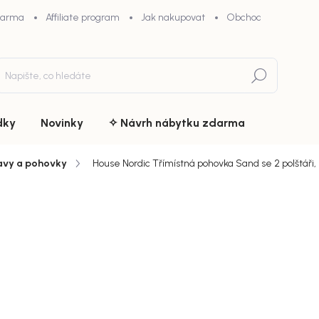
darma
Affiliate program
Jak nakupovat
Obchodní podmínky
Hledat
dky
Novinky
✧ Návrh nábytku zdarma
avy a pohovky
House Nordic Třímístná pohovka Sand se 2 polštáři, 
du
ZNAČKA:
HOUSE NORDIC
21 950
chny (5)
18 658
Měrná
Doručíme d
cena:
MŮŽEME DOR