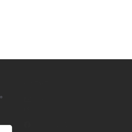
KONTAKT
na
info
@
nordial.cz
+420 725 537 607
https://www.facebook.com/profile.php?
id=61582484494454