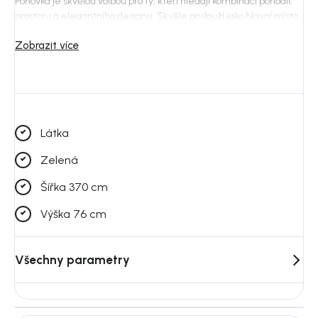
Pohovka je skvělou volbou pro ty, kteří hledají kombinaci pohodlí,
prostoru a elegantního designu. Skvěle poslouží jako hlavní místo
pro odpočinek i společné chvíle doma.
Zobrazit více
Látka
Zelená
Šířka 370 cm
Výška 76 cm
Všechny parametry