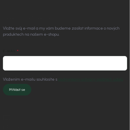
Kontakt
ODEBÍRAT NEWSLETTER
Vložte svůj e-mail a my vám budeme zasílat informace o nových
produktech na našem e-shopu.
E-MAIL
Vložením e-mailu souhlasíte s
podmínkami ochrany osobních údajů
Přihlásit se
KONTAKT
info
@
nordial.cz
+420 725 537 607