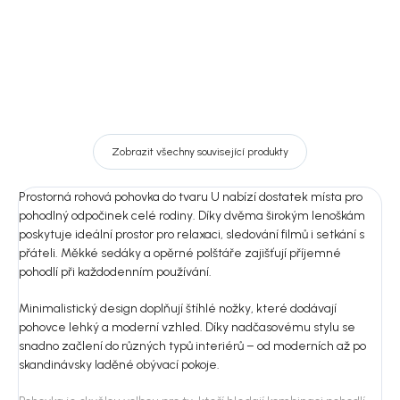
Zobrazit všechny související produkty
Prostorná rohová pohovka do tvaru U nabízí dostatek místa pro
pohodlný odpočinek celé rodiny. Díky dvěma širokým lenoškám
poskytuje ideální prostor pro relaxaci, sledování filmů i setkání s
přáteli. Měkké sedáky a opěrné polštáře zajišťují příjemné
pohodlí při každodenním používání.
Minimalistický design doplňují štíhlé nožky, které dodávají
pohovce lehký a moderní vzhled. Díky nadčasovému stylu se
snadno začlení do různých typů interiérů – od moderních až po
skandinávsky laděné obývací pokoje.