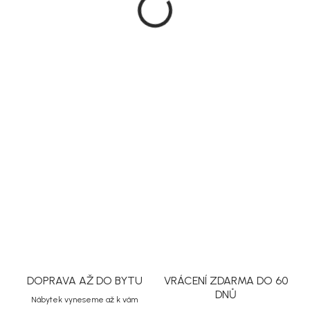
44 900 Kč
38 165 Kč
Měrná
Na dotaz
cena:
MOŽNOSTI
DORUČENÍ
DETAILNÍ INFORMACE
ZEPTAT SE
HLÍDAT
Uložit
DOPRAVA AŽ DO BYTU
VRÁCENÍ ZDARMA DO 60
DNŮ
Nábytek vyneseme až k vám