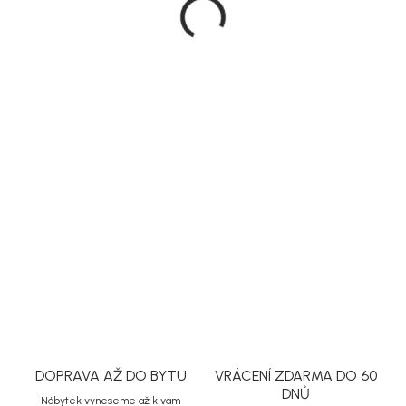
Měrná
Doručíme do 10-14 dnů
cena:
MŮŽEME
DORUČIT DO:
24.8.2026
MOŽNOSTI
DORUČENÍ
DETAILNÍ INFORMACE
ZEPTAT SE
HLÍDAT
Uložit
DOPRAVA AŽ DO BYTU
VRÁCENÍ ZDARMA DO 60
DNŮ
Nábytek vyneseme až k vám