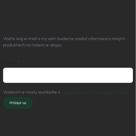
Kontakt
ODEBÍRAT NEWSLETTER
Vložte svůj e-mail a my vám budeme zasílat informace o nových
produktech na našem e-shopu.
E-MAIL
Vložením e-mailu souhlasíte s
podmínkami ochrany osobních údajů
Přihlásit se
KONTAKT
info
@
nordial.cz