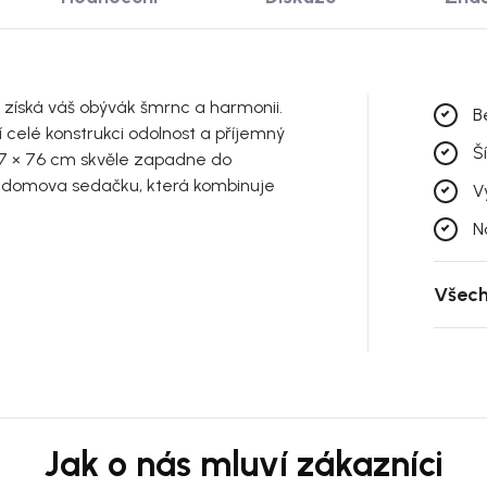
 získá váš obývák šmrnc a harmonii.
B
 celé konstrukci odolnost a příjemný
Š
257 × 76 cm skvěle zapadne do
o domova sedačku, která kombinuje
V
N
Všech