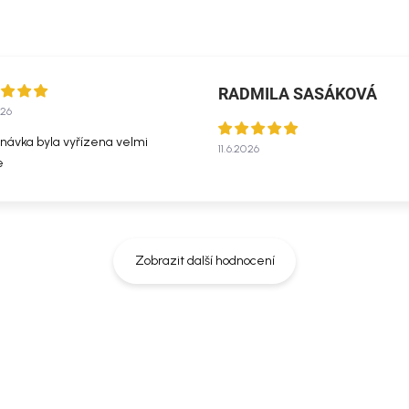
RADMILA SASÁKOVÁ
026
návka byla vyřízena velmi
11.6.2026
e
Zobrazit další hodnocení