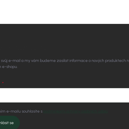
BÍRAT NEWSLETTER
 svůj e-mail a my vám budeme zasílat informace o nových produktech 
 e-shopu.
L
ím e-mailu souhlasíte s
podmínkami ochrany osobních údajů
hlásit se