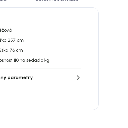
éžová
ířka 257 cm
ýška 76 cm
osnost 110 na sedadlo kg
ny parametry