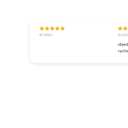
8.7.2026
16.6.2
objed
rychl