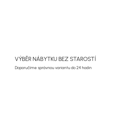
ORMACE
ZEPTAT SE
HLÍDAT
VÝBĚR NÁBYTKU BEZ STAROSTÍ
Doporučíme správnou variantu do 24 hodin