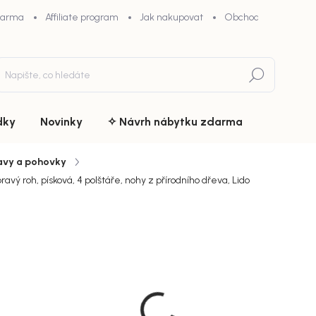
darma
Affiliate program
Jak nakupovat
Obchodní podmínky
Hledat
dky
Novinky
✧ Návrh nábytku zdarma
avy a pohovky
ý roh, písková, 4 polštáře, nohy z přírodního dřeva, Lido
du
ZNAČKA:
HOUSE NORDIC
35 900
chny (3)
Měrná
Na dotaz
cena:
MOŽNOSTI D