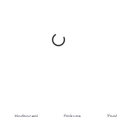
Doručíme do 10-14 dnů
Doručíme do 10-1
co kulatý konferenční
Rowico Kulatý konferen
ek Filippa, tmavě hnědá,
stolek, Ø110 cm, černý d
 cm
Boxford
890 Kč
7 285 Kč
 KOŠÍKU
DO KOŠÍKU
Hodnocení
Diskuze
Zna