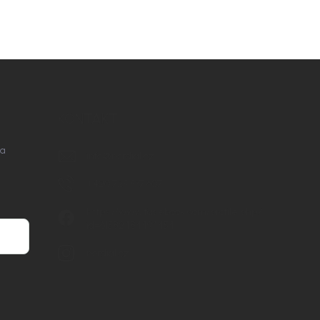
KONTAKT
na
info
@
nordial.cz
+420 725 537 607
https://www.facebook.com/profile.php?
id=61582484494454
nordial.cz