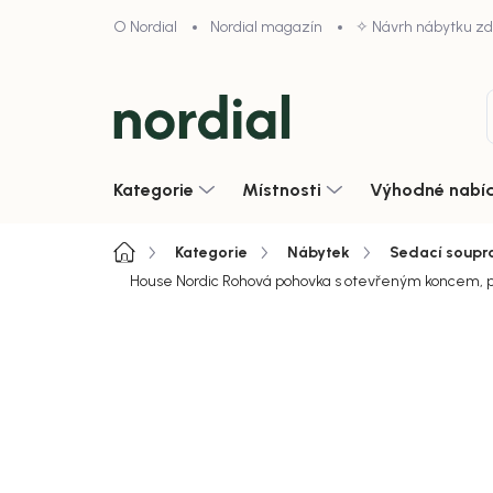
Přejít
O Nordial
Nordial magazín
✧ Návrh nábytku z
na
obsah
Kategorie
Místnosti
Výhodné nabí
Domů
Kategorie
Nábytek
Sedací soupr
House Nordic Rohová pohovka s otevřeným koncem, prav
4,9/5 · 1000+ hodnocení obcho
Zobrazit vše