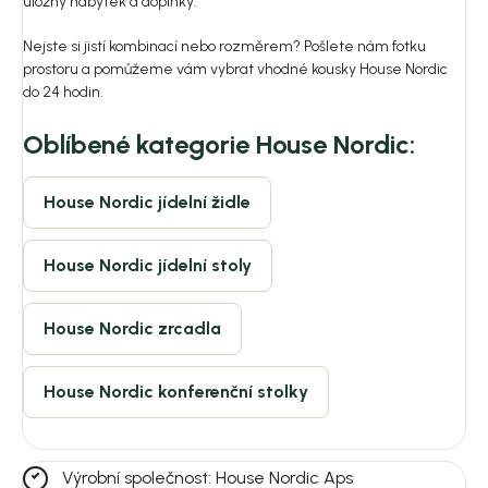
úložný nábytek a doplňky.
Péče: čistit vlhkým hadříkem nebo houbičkou, nepouživat
agresivní a abrazivní čističe
Nejste si jistí kombinací nebo rozměrem? Pošlete nám fotku
Vyžaduje montáž: ano
prostoru a pomůžeme vám vybrat vhodné kousky House Nordic
do 24 hodin.
Oblíbené kategorie House Nordic:
House Nordic jídelní židle
House Nordic jídelní stoly
House Nordic zrcadla
House Nordic konferenční stolky
Výrobní společnost: House Nordic Aps