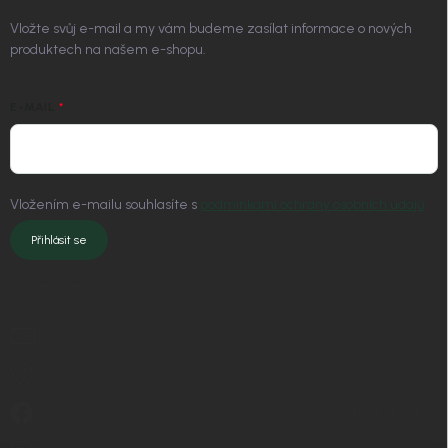
Vložte svůj e-mail a my vám budeme zasílat informace o nových
produktech na našem e-shopu.
E-MAIL
Vložením e-mailu souhlasíte s
podmínkami ochrany osobních údajů
Přihlásit se
KONTAKT
info
@
nordial.cz
+420 725 537 607
https://www.facebook.com/profile.php?id=61582484494454