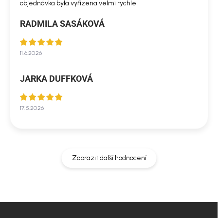
objednávka byla vyřízena velmi rychle
RADMILA SASÁKOVÁ
11.6.2026
JARKA DUFFKOVÁ
17.5.2026
Zobrazit další hodnocení
Z
á