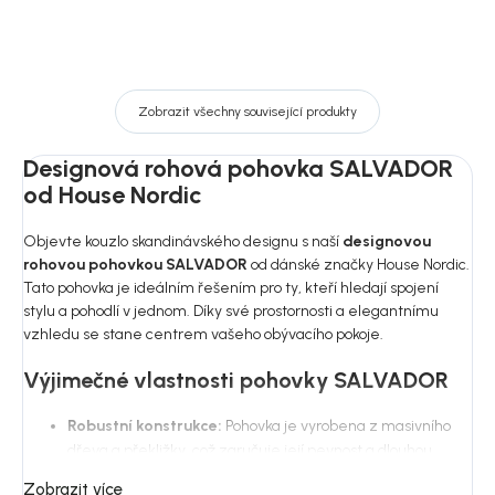
Zobrazit všechny související produkty
Designová rohová pohovka SALVADOR
od House Nordic
Objevte kouzlo skandinávského designu s naší
designovou
rohovou pohovkou SALVADOR
od dánské značky House Nordic.
Tato pohovka je ideálním řešením pro ty, kteří hledají spojení
stylu a pohodlí v jednom. Díky své prostornosti a elegantnímu
vzhledu se stane centrem vašeho obývacího pokoje.
Výjimečné vlastnosti pohovky SALVADOR
Robustní konstrukce:
Pohovka je vyrobena z masivního
dřeva a překližky, což zaručuje její pevnost a dlouhou
životnost. Tato konstrukce je navržena tak, aby odolala
Zobrazit více