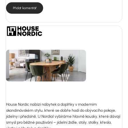
Přidat komentář
Praktické využití a stylový doplněk
Tato pohovka se hodí do různých typů interiérů, od moderních až
po tradiční. Její
univerzální šedá barva
umožňuje snadnou
kombinaci s ostatními barvami a dekoracemi ve vašem obývacím
pokoji. Navíc, díky své prostornosti, je ideální pro různé aktivity –
od relaxace až po zábavu s přáteli.
Specifikace:
Materiál čalounění: bouclé (polyester)
Materiál konstrukce: masivní dřevo, překližka
Materiál nohou: kov
Barva nohou: černá
House Nordic nabízí nábytek a doplňky v moderním
Hloubka pohovky: 150 a 93 cm
skandinávském stylu, které se dobře hodí do obývacího pokoje,
jídelny i předsíně. U Nordial vybíráme hlavně kousky, které dávají
Výška sedáku: 43 cm
smysl pro běžné používání – jídelní židle, stoly, stolky, křesla,