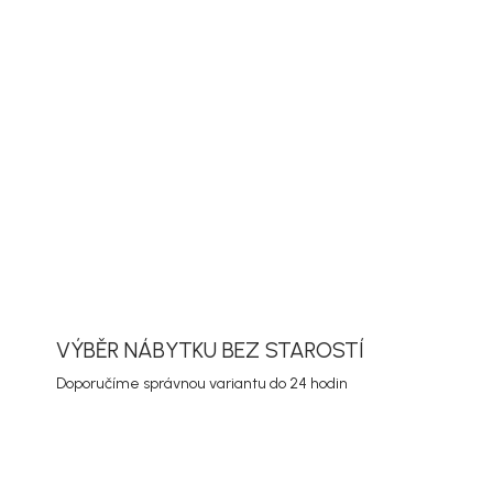
PŘIDAT DO KOŠÍKU
ORMACE
ZEPTAT SE
HLÍDAT
VÝBĚR NÁBYTKU BEZ STAROSTÍ
Doporučíme správnou variantu do 24 hodin