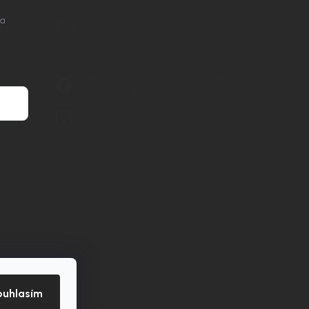
na
info
@
nordial.cz
+420 725 537 607
https://www.facebook.com/profile.php?
id=61582484494454
nordial.cz
ouhlasím