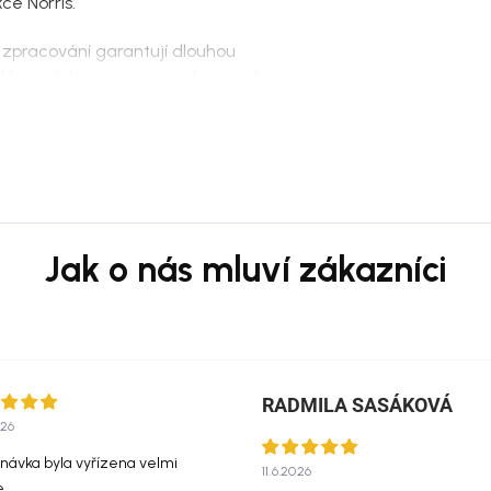
ce Norris.
é zpracování garantují dlouhou
měkké opěrky a ergonomicky navržené
íte při každodenním odpočinku i
.
kému designu se pohovka Norris stane
 estetickým středobodem vašeho
ce, praktičnosti a pohodlí.
RADMILA SASÁKOVÁ
026
návka byla vyřízena velmi
11.6.2026
e