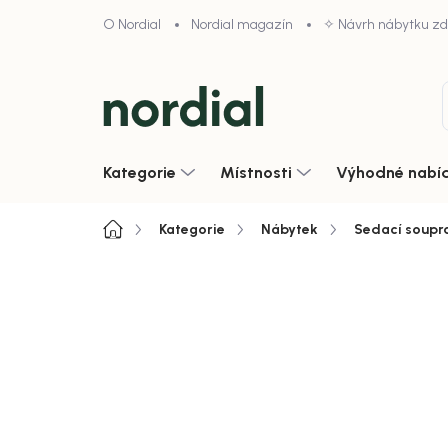
Přejít
O Nordial
Nordial magazín
✧ Návrh nábytku z
na
obsah
Kategorie
Místnosti
Výhodné nabí
Domů
Kategorie
Nábytek
Sedací soupr
4,9/5 · 1000+ hodnocení obcho
Akce
Zobrazit vše