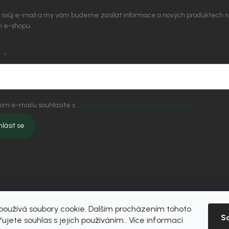
 svůj e-mail a my vám budeme zasílat informace o nových produktech 
 e-shopu.
L
ím e-mailu souhlasíte s
podmínkami ochrany osobních údajů
hlásit se
oužívá soubory cookie. Dalším procházením tohoto
S
ujete souhlas s jejich používáním.. Více informací