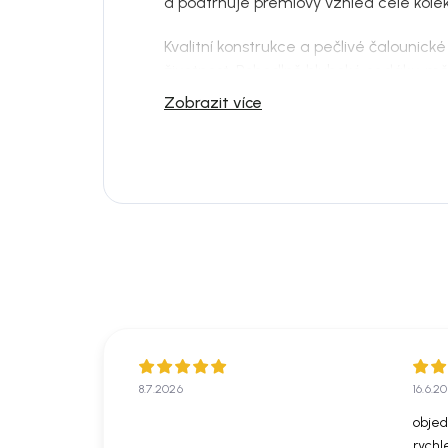
a podtrhuje prémiový vzhled celé kolek
Kvalitní konstrukce a pečlivé čalounick
životnost. Pohodlně hluboké sedáky, 
proporce přinášejí komfort, který ocen
Zobrazit více
večerech strávených s rodinou a přáteli
Díky svým čistým liniím a minimalistic
nejen funkčním kusem nábytku, ale i
interiéru. Je to dokonalé spojení elegan
8.7.2026
16.6.2
objed
rychl