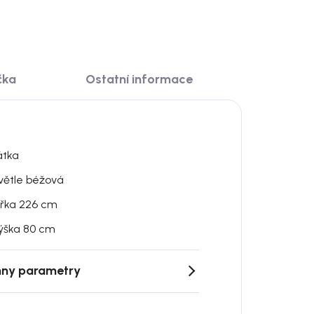
čka
Ostatní informace
átka
větle béžová
ířka 226 cm
ýška 80 cm
ny parametry