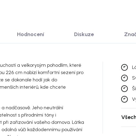
Hodnocení
Diskuze
Zna
uchostí a velkorysým pohodlím, které
L
kou 226 cm nabízí komfortní sezení pro
S
kže se dokonale hodí jak do
 menších interiérů, kde chcete
Š
V
ě a nadčasově. Jeho neutrální
elnost s přírodními tóny i
Všech
st při zařizování vašeho domova. Látka
, odolná vůči každodennímu používání