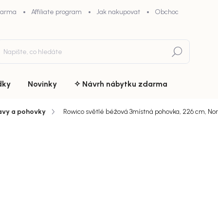
darma
Affiliate program
Jak nakupovat
Obchodní podmínky
Hledat
dky
Novinky
✧ Návrh nábytku zdarma
avy a pohovky
Rowico světlé béžová 3místná pohovka, 226 cm, Nor
du
ZNAČKA:
ROWICO
33 700
chny (22)
28 645
Měrná
Doručíme d
cena:
MŮŽEME DOR