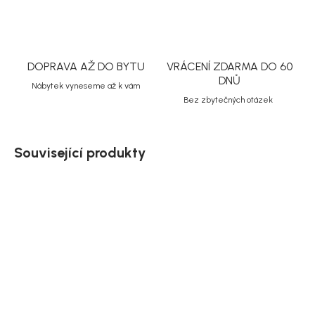
DOPRAVA AŽ DO BYTU
VRÁCENÍ ZDARMA DO 60
DNŮ
Nábytek vyneseme až k vám
Bez zbytečných otázek
Související produkty
Akce
Doručíme do 10-14 dnů
Doručíme do 10-14 dnů
Rowico Béžová rohová
Rowico světlé béžová