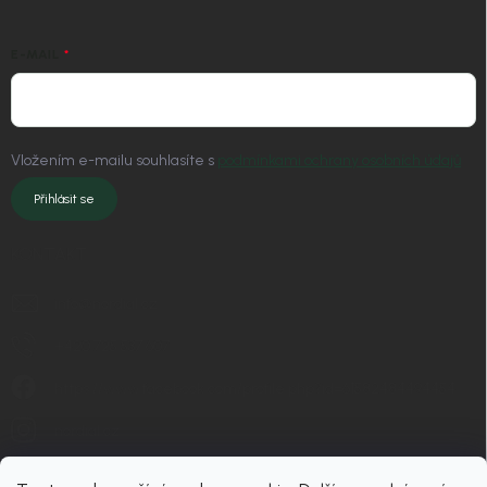
E-MAIL
Vložením e-mailu souhlasíte s
podmínkami ochrany osobních údajů
Přihlásit se
KONTAKT
info
@
nordial.cz
+420 725 537 607
https://www.facebook.com/profile.php?id=61582484494454
nordial.cz