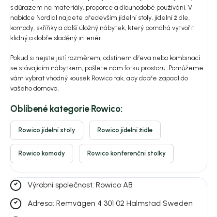
s důrazem na materiály, proporce a dlouhodobé používání. V
nabídce Nordial najdete především jídelní stoly, jídelní židle,
komody, skříňky a další úložný nábytek, který pomáhá vytvořit
klidný a dobře sladěný interiér.
Pokud si nejste jistí rozměrem, odstínem dřeva nebo kombinací
se stávajícím nábytkem, pošlete nám fotku prostoru. Pomůžeme
vám vybrat vhodný kousek Rowico tak, aby dobře zapadl do
vašeho domova.
Oblíbené kategorie Rowico:
Rowico jídelní stoly
Rowico jídelní židle
Rowico komody
Rowico konferenční stolky
Výrobní společnost: Rowico AB
Adresa: Remvägen 4 301 02 Halmstad Sweden