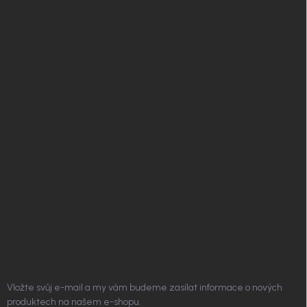
t
O Nordial
í
Nordial magazín
✧ Návrh nábytku zdarma
Affiliate program
Jak nakupovat
Obchodní podmínky
Podmínky ochrany osobních údajů
Vrácení zboží a reklamace
Doprava a platba
Platím Pak
Kontakt
ODEBÍRAT NEWSLETTER
Vložte svůj e-mail a my vám budeme zasílat informace o nových
produktech na našem e-shopu.