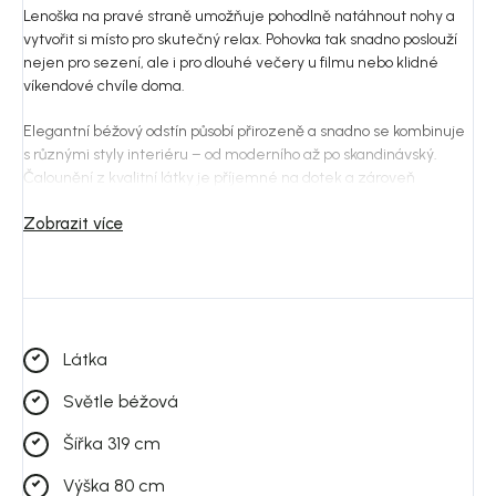
Lenoška na pravé straně umožňuje pohodlně natáhnout nohy a
vytvořit si místo pro skutečný relax. Pohovka tak snadno poslouží
nejen pro sezení, ale i pro dlouhé večery u filmu nebo klidné
víkendové chvíle doma.
Elegantní béžový odstín působí přirozeně a snadno se kombinuje
s různými styly interiéru – od moderního až po skandinávský.
Čalounění z kvalitní látky je příjemné na dotek a zároveň
dostatečně odolné pro každodenní používání.
Zobrazit více
Měkké sedáky a vyšší opěrky poskytují pohodlnou oporu, zatímco
čisté linie a vyvážené proporce dávají pohovce Norris nadčasový
vzhled, který bude v interiéru fungovat mnoho let.
Díky své velikosti a promyšlenému designu se pohovka přirozeně
Látka
stává centrem obývacího prostoru – místem pro odpočinek,
rozhovory i chvíle, kdy si chcete jen na chvíli zpomalit.
Světle béžová
Šířka 319 cm
Výška 80 cm