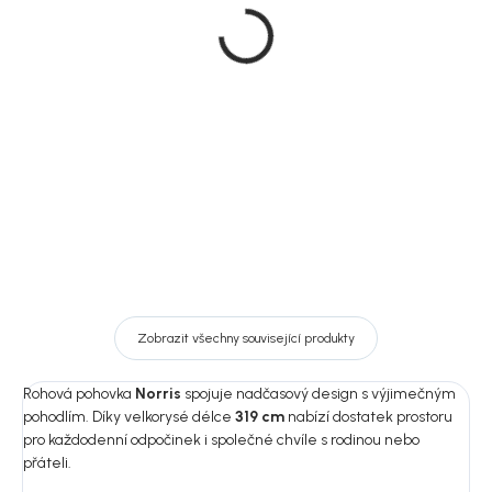
4místná pohovka s
čtyřmístná pohovka, 319
lenoškou, pravý roh, 319
cm, Norris
cm,Norris
45 645 Kč
48 000 Kč
DO KOŠÍKU
DO KOŠÍKU
Zobrazit všechny související produkty
Rohová pohovka
Norris
spojuje nadčasový design s výjimečným
pohodlím. Díky velkorysé délce
319 cm
nabízí dostatek prostoru
pro každodenní odpočinek i společné chvíle s rodinou nebo
přáteli.