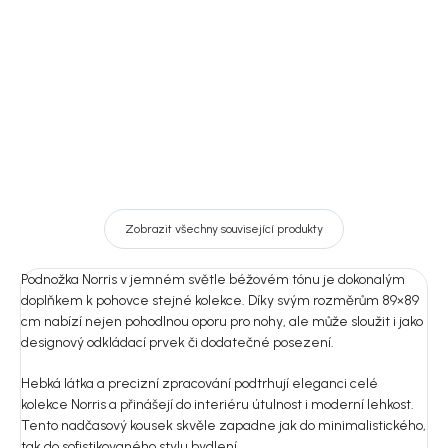
cm,Norris
28 645 Kč
45 645 Kč
DO KOŠÍKU
DO KOŠÍKU
Zobrazit všechny související produkty
Podnožka Norris v jemném světle béžovém tónu je dokonalým
doplňkem k pohovce stejné kolekce. Díky svým rozměrům 89×89
cm nabízí nejen pohodlnou oporu pro nohy, ale může sloužit i jako
designový odkládací prvek či dodatečné posezení.
Hebká látka a precizní zpracování podtrhují eleganci celé
kolekce Norris a přinášejí do interiéru útulnost i moderní lehkost.
Tento nadčasový kousek skvěle zapadne jak do minimalistického,
tak do sofistikovaného stylu bydlení.