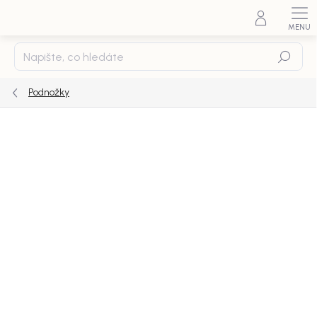
Přejít
na
obsah
Hledat
Podnožky
Podrobnosti hodnocení
Neohodnoceno
ZNAČKA:
ROWICO
Zobrazit všechny (8)