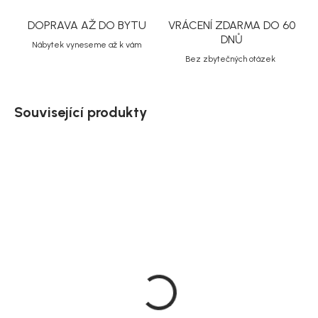
DOPRAVA AŽ DO BYTU
VRÁCENÍ ZDARMA DO 60
DNŮ
Nábytek vyneseme až k vám
Bez zbytečných otázek
Související produkty
Akce
Akce
Doručíme do 10-14 dnů
Doručíme do 10-14 dnů
Rowico světlé béžová
Rowico Béžová rohová
3místná pohovka, 226
4místná pohovka s
cm, Norris
lenoškou, pravý roh, 319