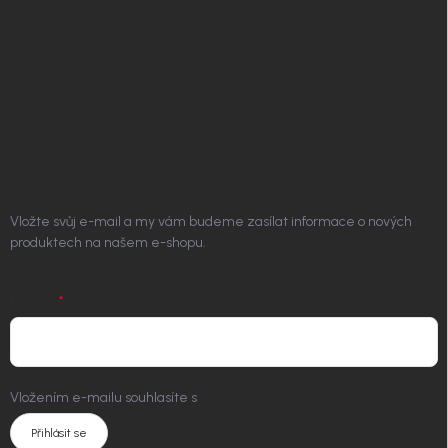
Podmínky ochrany osobních údajů
Vrácení zboží a reklamace
Doprava a platba
Platím Pak
Kontakt
ODEBÍRAT NEWSLETTER
Vložte svůj e-mail a my vám budeme zasílat informace o nových
produktech na našem e-shopu.
E-MAIL
Vložením e-mailu souhlasíte s
podmínkami ochrany osobních údajů
Přihlásit se