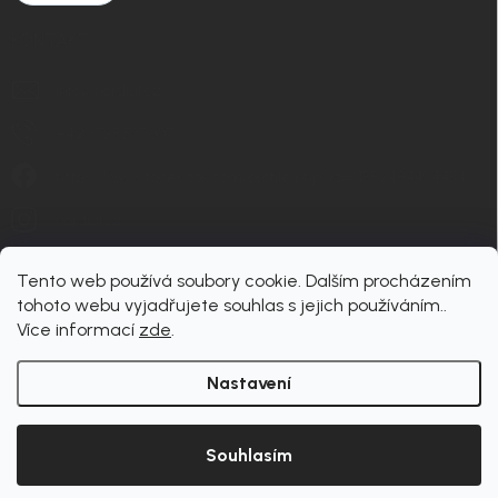
KONTAKT
info
@
nordial.cz
+420 725 537 607
https://www.facebook.com/profile.php?id=61582484494454
nordial.cz
Tento web používá soubory cookie. Dalším procházením
tohoto webu vyjadřujete souhlas s jejich používáním..
Více informací
zde
.
Nastavení
Copyright 2026
nordial
. Všechna práva vyhrazena.
Upravit nastavení cookies
Souhlasím
Vytvořil Shoptet