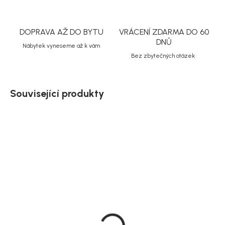
DOPRAVA AŽ DO BYTU
VRÁCENÍ ZDARMA DO 60
DNŮ
Nábytek vyneseme až k vám
Bez zbytečných otázek
Související produkty
Akce
Doručíme do 10-14 dnů
Doručíme do 10-14 dnů
Rowico Světlé béžová
Rowico světlé béžová
podnožka, 89x89 cm,
pohovka s lenoškou, levý