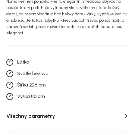
Norris není jen pohovka – je to elegantní středobod obývacího
pokoje, který podtrhuje vytříbený vkus svého majitele. Každý
detail, od precizního šití až po hebký dotek látky, vyzařuje kvalitu
a noblesu. Je to kus nábytku, který vás pohltí svou pohodlností, a
zároveň ozdobí prostor svou decentní, ale nepřehlédnutelnou
elegancí.
Látka
Světle béžová
Šířka 226 cm
Výška 80 cm
Všechny parametry