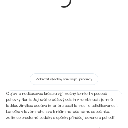
Norris
roh, žinylková, Norris
9 800 Kč
34 000 Kč
DO KOŠÍKU
DO KOŠÍKU
Zobrazit všechny související produkty
Objevte nadčasovou krásu a výjimečný komfort v podobě
pohovky Norris. Její světle béžový odstín v kombinaci s jemně
lesklou žinylkou dodává interiéru pocit lehkosti a sofistikovanosti.
Lenoška v levém rohu zve k ničím nerušenému odpočinku,
zatímco prostorné sedáky a opěrky přinášejí dokonalé pohodlí.