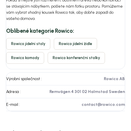
Pokud si nejste jistí rozměrem, odstínem dřeva nebo kombinací
se stávajícím nábytkem, pošlete nám fotku prostoru. Pomůžeme
vám vybrat vhodný kousek Rowico tak, aby dobře zapadl do
vašeho domova.
Oblíbené kategorie Rowico:
Rowico jídelní stoly
Rowico jídelní židle
Rowico komody
Rowico konferenční stolky
Výrobní společnost
:
Rowico AB
Adresa
:
Remvägen 4 301 02 Halmstad Sweden
E-mail
:
contact@rowico.com