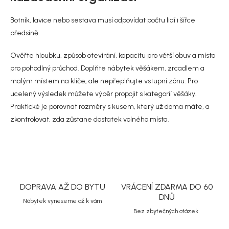
p
v
r
á
Botník, lavice nebo sestava musí odpovídat počtu lidí i šířce
v
n
k
předsíně.
í
y
v
Ověřte hloubku, způsob otevírání, kapacitu pro větší obuv a místo
ý
pro pohodlný průchod. Doplňte nábytek věšákem, zrcadlem a
p
i
malým místem na klíče, ale nepřeplňujte vstupní zónu. Pro
s
ucelený výsledek můžete výběr propojit s kategorií
věšáky
.
u
Praktické je porovnat rozměry s kusem, který už doma máte, a
zkontrolovat, zda zůstane dostatek volného místa.
DOPRAVA AŽ DO BYTU
VRÁCENÍ ZDARMA DO 60
DNŮ
Nábytek vyneseme až k vám
Bez zbytečných otázek