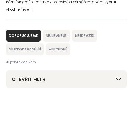
nám fotografii a rozměry předsíně a pomůžeme vám vybrat
vhodné řešení.
Ř
a
DOPORUČUJEME
NEJLEVNĚJŠÍ
NEJDRAŽŠÍ
z
e
NEJPRODÁVANĚJŠÍ
ABECEDNĚ
n
í
31
položek celkem
p
r
OTEVŘÍT FILTR
o
d
u
V
k
ý
Bestseller
Akce
t
p
SALECODE:NORDIAL15:15:%
ů
i
s
p