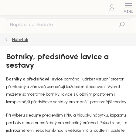
Přejít
na
obsah
Hledat
Nábytek
Botníky, předsíňové lavice a
sestavy
Botníky a předsíňové lavice
pomáhají udržet vstupní prostor
přehledný a zároveň usnadňují každodenní obouvání. Vybrat
můžete samostatné botníky, lavice s úložným prostorem i
kompletnější předsíňové sestavy pro menší i prostornější chodby.
Při výběru sledujte především šířku a hloubku nábytku, kapacitu
pro boty a prostor potřebný pro pohodlný průchod. Pokud si nejste
jistí rozměrem nebo kombinací s věšákem či zrcadlem, pošlete