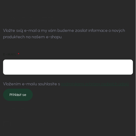
Kontakt
ODEBÍRAT NEWSLETTER
Vložte svůj e-mail a my vám budeme zasílat informace o nových
produktech na našem e-shopu.
E-MAIL
Vložením e-mailu souhlasíte s
podmínkami ochrany osobních údajů
Přihlásit se
KONTAKT
info
@
nordial.cz
+420 725 537 607