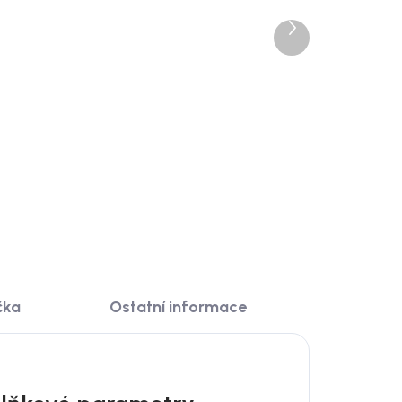
0 dnů
Skladem
Další
lo
House Nordic Dřevěný
produkt
0 ×
zrcadlo na zed, organický
tvar, hnědý ram, 44x48 cm,
Luxon
1 219 Kč
DO KOŠÍKU
čka
Ostatní informace