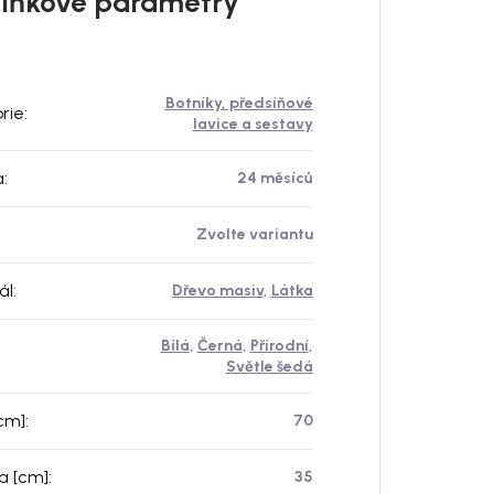
lňkové parametry
Botníky, předsíňové
rie
:
lavice a sestavy
a
:
24 měsíců
Zvolte variantu
ál
:
Dřevo masiv
,
Látka
Bílá
,
Černá
,
Přírodní
,
Světle šedá
[cm]
:
70
a [cm]
:
35