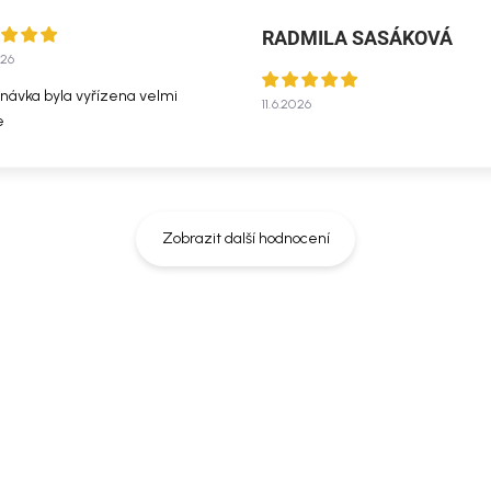
RADMILA SASÁKOVÁ
026
návka byla vyřízena velmi
11.6.2026
e
Zobrazit další hodnocení