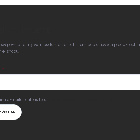
BÍRAT NEWSLETTER
 svůj e-mail a my vám budeme zasílat informace o nových produktech 
 e-shopu.
L
ím e-mailu souhlasíte s
podmínkami ochrany osobních údajů
hlásit se