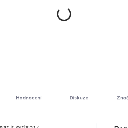
Doručíme do 2
Skladem
Rowico nástěnné zrcad
ico nástěnný věšák
Confetti, bělený dub, 15
etti, 8 sklopných háčků,
60 cm
cm
3 999 Kč
 299 Kč
Detail
DO KOŠÍKU
Hodnocení
Diskuze
Zna
orem je vyrobena z