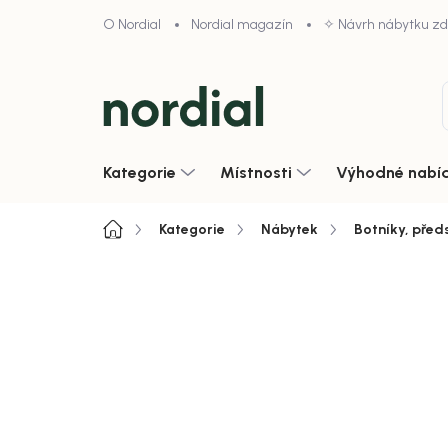
Přejít
O Nordial
Nordial magazín
✧ Návrh nábytku z
na
obsah
Kategorie
Místnosti
Výhodné nabí
Domů
Kategorie
Nábytek
Botníky, před
Neohodnoceno
Podrobnosti hodnoce
Akce
Zobrazit vše