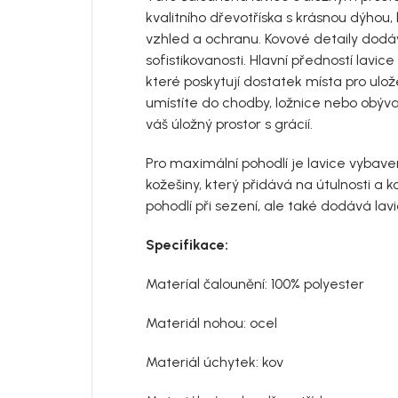
kvalitního d
řevotříska
s krásnou dýhou, 
vzhled a ochranu. Kovové detaily dod
sofistikovanosti. Hlavní předností lavic
které poskytují dostatek místa pro ulože
umístíte do chodby, ložnice nebo obýva
váš úložný prostor s grácií.
Pro maximální pohodlí je lavice vyba
kožešiny, který přidává na útulnosti a 
pohodlí při sezení, ale také dodává lavici
Specifikace:
Materíal čalounění: 100% polyester
Materiál nohou: ocel
Materiál úchytek: kov