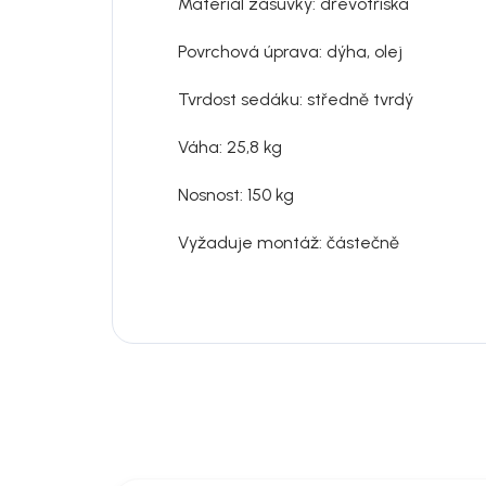
Materiál zásuvky: d
řevotříska
Povrchová úprava: d
ýha, olej
Tvrdost sedáku: středně tvrdý
Váha: 25,8 kg
Nosnost: 150 kg
Vyžaduje montáž: č
ástečně