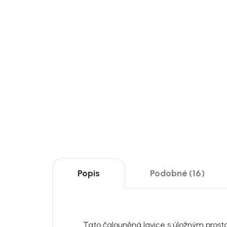
Skladem
Rowico Nástěnný věšák
Row
Confetti, dub, 6 kovových
Conf
háčků, 50 cm
70 
999 Kč
1
Detail
od
od
Popis
Podobné (16)
Tato čalouněná lavice s úložným prost