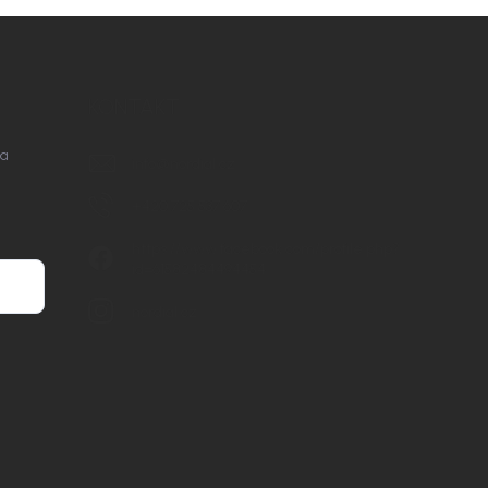
KONTAKT
na
info
@
nordial.cz
+420 725 537 607
https://www.facebook.com/profile.php?
id=61582484494454
nordial.cz