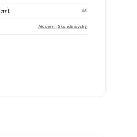
[cm]
:
45
Moderní
,
Skandinávský