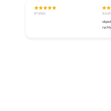
8.7.2026
16.6.2
objed
rychl