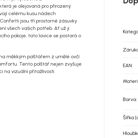
Dop
která je olejovaná pro přirozený
ávají celému kusu nádech
e Confetti jsou tři prostorné zásuvky
ní všech vašich potřeb. Ať už ji
Katego
cího pokoje, tato lavice se postará o
Záruk
vena měkkým polštářem z umělé ovčí
komfortu. Tento polštář nejen zvyšuje
EAN
:
 na vizuální přitažlivosti.
Materi
Barva
:
Šířka 
Hloubk