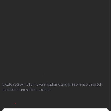
Affiliate program
Jak nakupovat
Obchodní podmínky
Podmínky ochrany osobních údajů
Vrácení zboží a reklamace
Doprava a platba
Platím Pak
Kontakt
ODEBÍRAT NEWSLETTER
Vložte svůj e-mail a my vám budeme zasílat informace o nových
produktech na našem e-shopu.
E-MAIL