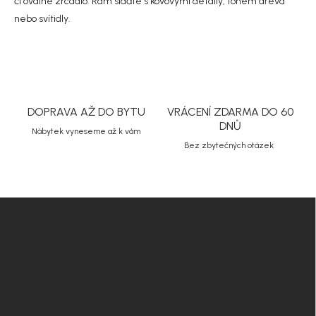
či oválné zrcadlo. Rám slaďte s kovovými detaily, tónem dřeva
nebo svítidly.
DOPRAVA AŽ DO BYTU
VRÁCENÍ ZDARMA DO 60
DNŮ
Nábytek vyneseme až k vám
Bez zbytečných otázek
Z
á
p
INFORMACE PRO VÁS
a
t
O Nordial
í
Nordial magazín
✧ Návrh nábytku zdarma