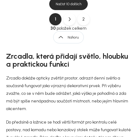
Načíst 10 dalších
1
2
O
S
v
t
30
položek celkem
l
r
Nahoru
á
á
d
n
a
Zrcadla, která přidají světlo, hloubku
k
c
í
o
a praktickou funkci
p
v
r
á
Zrcadlo dokáže opticky zvětšit prostor, odrazit denní světlo a
v
n
k
současně fungovat jako výrazný dekorativní prvek. Při výběru
í
y
zvažte, co se v něm bude odrážet, jaká výška je pohodlná a zda
v
má být spíše nenápadnou součástí místnosti, nebo jejím hlavním
ý
p
akcentem.
i
s
Do předsíně a ložnice se hodí větší formát pro kontrolu celé
u
postavy, nad komodu nebo konzolový stolek může fungovat kulaté