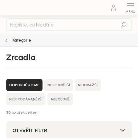
Přejít
na
obsah
Hledat
Kategorie
Zrcadla
Ř
a
DOPORUČUJEME
NEJLEVNĚJŠÍ
NEJDRAŽŠÍ
z
e
NEJPRODÁVANĚJŠÍ
ABECEDNĚ
n
í
30
položek celkem
p
r
OTEVŘÍT FILTR
o