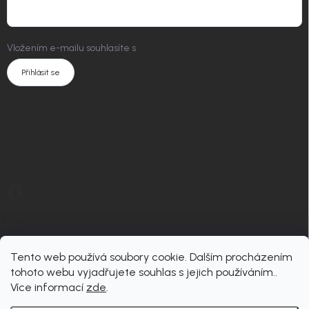
Vložením e-mailu souhlasíte s
podmínkami ochrany osobních údajů
Přihlásit se
KONTAKT
info
@
nordial.cz
+420 725 537 607
https://www.facebook.com/profile.php?id=61582484494454
nordial.cz
Tento web používá soubory cookie. Dalším procházením
tohoto webu vyjadřujete souhlas s jejich používáním..
Více informací
zde
.