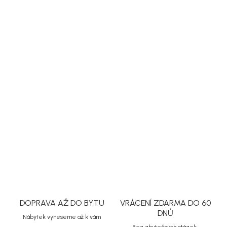
Otočná jídelní židle Alison od značky Rowico kombinuje pohodlné
čalounění, bělené dubové nohy a praktickou funkci otáčení o 360°.
Díky světlému dřevu a nadčasovému tvaru se hodí do moderní,
skandinávské i přírodně laděné jídelny.
DETAILNÍ INFORMACE
ZEPTAT SE
HLÍDAT
Uložit
DOPRAVA AŽ DO BYTU
VRÁCENÍ ZDARMA DO 60
DNŮ
Nábytek vyneseme až k vám