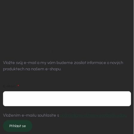
Vrácení zboží a reklamace
Doprava a platba
Platím Pak
Kontakt
ODEBÍRAT NEWSLETTER
Vložte svůj e-mail a my vám budeme zasílat informace o nových
produktech na našem e-shopu.
E-MAIL
Vložením e-mailu souhlasíte s
podmínkami ochrany osobních údajů
Přihlásit se