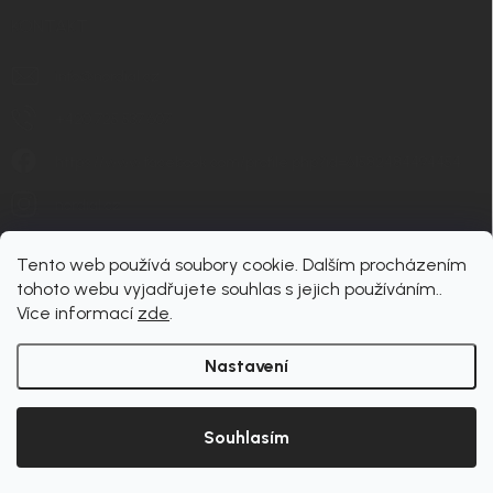
KONTAKT
info
@
nordial.cz
+420 725 537 607
https://www.facebook.com/profile.php?id=61582484494454
nordial.cz
Tento web používá soubory cookie. Dalším procházením
tohoto webu vyjadřujete souhlas s jejich používáním..
Více informací
zde
.
Nastavení
Copyright 2026
nordial
. Všechna práva vyhrazena.
Upravit nastavení cookies
Souhlasím
Vytvořil Shoptet