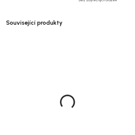
Bez zbytečných otázek
Související produkty
Doručíme do 10-14 dnů
Doručíme do 10-14 dnů
Rowico otočné jídelní
Rowico otočné jídelní
křeslo Alison, čalouněné,
křeslo, hnědé dubové
bělený dub
nohy, Alison
5 690 Kč
5 690 Kč
od
od
Detail
Detail