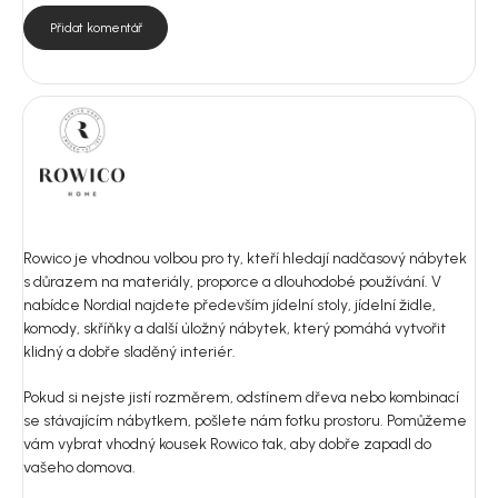
Přidat komentář
Rowico je vhodnou volbou pro ty, kteří hledají nadčasový nábytek
s důrazem na materiály, proporce a dlouhodobé používání. V
nabídce Nordial najdete především jídelní stoly, jídelní židle,
komody, skříňky a další úložný nábytek, který pomáhá vytvořit
klidný a dobře sladěný interiér.
Pokud si nejste jistí rozměrem, odstínem dřeva nebo kombinací
se stávajícím nábytkem, pošlete nám fotku prostoru. Pomůžeme
vám vybrat vhodný kousek Rowico tak, aby dobře zapadl do
vašeho domova.