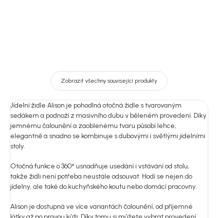
Zobrazit všechny související produkty
Jídelní židle Alison je pohodlná otočná židle s tvarovaným
sedákem a podnoží z masivního dubu v běleném provedení. Díky
jemnému čalounění a zaoblenému tvaru působí lehce,
elegantně a snadno se kombinuje s dubovými i světlými jídelními
stoly.
Otočná funkce o 360° usnadňuje usedání i vstávání od stolu,
takže židli není potřeba neustále odsouvat. Hodí se nejen do
jídelny, ale také do kuchyňského koutu nebo domácí pracovny.
Alison je dostupná ve více variantách čalounění, od příjemné
látky až po pravou kůži. Díky tomu si můžete vybrat provedení,