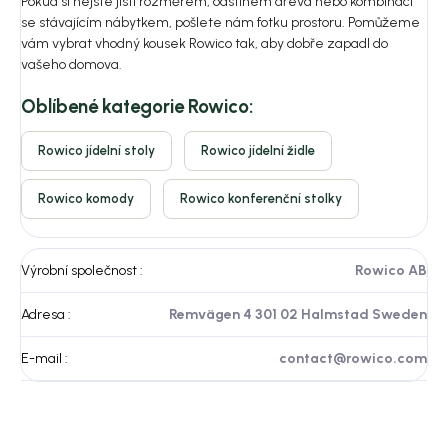
Pokud si nejste jistí rozměrem, odstínem dřeva nebo kombinací
se stávajícím nábytkem, pošlete nám fotku prostoru. Pomůžeme
vám vybrat vhodný kousek Rowico tak, aby dobře zapadl do
vašeho domova.
Oblíbené kategorie Rowico:
Rowico jídelní stoly
Rowico jídelní židle
Rowico komody
Rowico konferenční stolky
Výrobní společnost
:
Rowico AB
Adresa
:
Remvägen 4 301 02 Halmstad Sweden
E-mail
:
contact@rowico.com