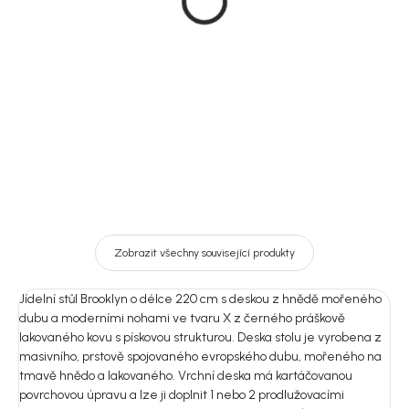
dub, 50x95 cm, Brooklyn
hnědý, Brooklyn
4 650 Kč
23 490 Kč
DO KOŠÍKU
Detail
Zobrazit všechny související produkty
Jídelní stůl Brooklyn o délce 220 cm s deskou z hnědě mořeného
dubu a moderními nohami ve tvaru X z černého práškově
lakovaného kovu s pískovou strukturou. Deska stolu je vyrobena z
masivního, prstově spojovaného evropského dubu, mořeného na
tmavě hnědo a lakovaného. Vrchní deska má kartáčovanou
povrchovou úpravu a lze ji doplnit 1 nebo 2 prodlužovacími