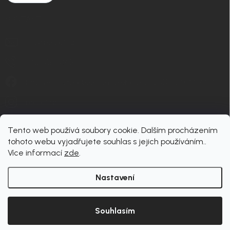
KONTAKT
info
@
nordial.cz
+420 725 537 607
https://www.facebook.com/profile.php?id=61582484494454
nordial.cz
Tento web používá soubory cookie. Dalším procházením
tohoto webu vyjadřujete souhlas s jejich používáním..
Více informací
zde
.
Nastavení
Copyright 2026
nordial
. Všechna práva vyhrazena.
Upravit nastavení cookies
Souhlasím
Vytvořil Shoptet