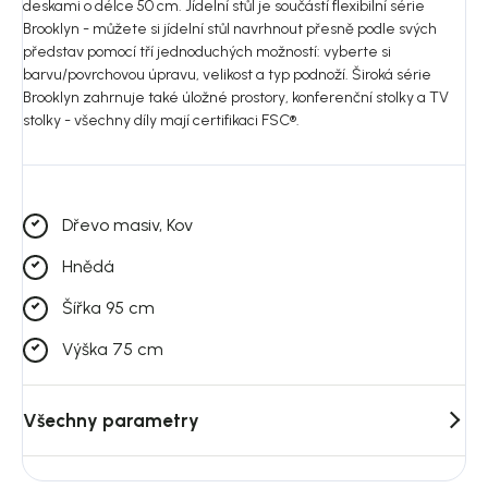
deskami o délce 50 cm. Jídelní stůl je součástí flexibilní série
Brooklyn - můžete si jídelní stůl navrhnout přesně podle svých
představ pomocí tří jednoduchých možností: vyberte si
barvu/povrchovou úpravu, velikost a typ podnoží. Široká série
Brooklyn zahrnuje také úložné prostory, konferenční stolky a TV
stolky - všechny díly mají certifikaci FSC®.
Dřevo masiv, Kov
Hnědá
Šířka 95 cm
Výška 75 cm
Všechny parametry