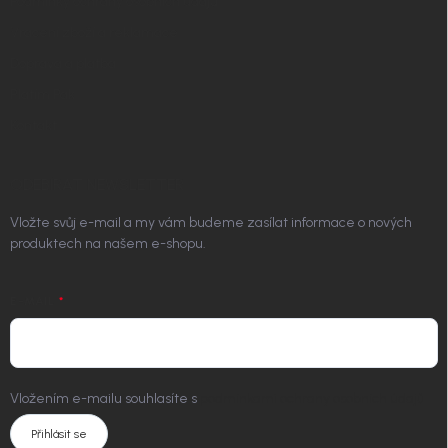
Podmínky ochrany osobních údajů
Vrácení zboží a reklamace
Doprava a platba
Platím Pak
Kontakt
ODEBÍRAT NEWSLETTER
Vložte svůj e-mail a my vám budeme zasílat informace o nových
produktech na našem e-shopu.
E-MAIL
Vložením e-mailu souhlasíte s
podmínkami ochrany osobních údajů
Přihlásit se