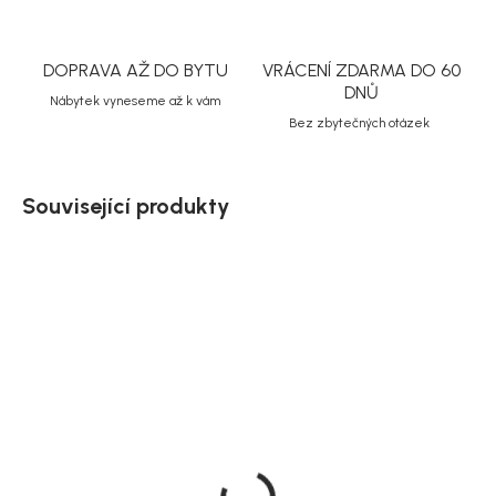
DOPRAVA AŽ DO BYTU
VRÁCENÍ ZDARMA DO 60
DNŮ
Nábytek vyneseme až k vám
Bez zbytečných otázek
Související produkty
Doručíme do 20 dnů
Doručíme do 10-14 dnů
Rowico Přídavná deska
Rowico TV stolek 160
k jídelnímu stolu, hnědý
cm, bílý, dub, tmavě