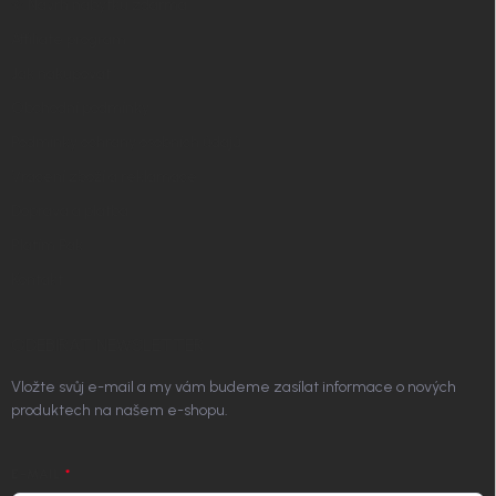
✧ Návrh nábytku zdarma
Affiliate program
Jak nakupovat
Obchodní podmínky
Podmínky ochrany osobních údajů
Vrácení zboží a reklamace
Doprava a platba
Platím Pak
Kontakt
ODEBÍRAT NEWSLETTER
Vložte svůj e-mail a my vám budeme zasílat informace o nových
produktech na našem e-shopu.
E-MAIL