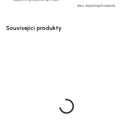
Bez zbytečných otázek
Související produkty
Doručíme do 10-14 dnů
Doručíme do 10-14 dnů
Rowico otočné jídelní
Rowico otočné jídelní
křeslo Alison, čalouněné,
křeslo, hnědé dubové
bělený dub
nohy, Alison
5 690 Kč
5 690 Kč
od
od
Detail
Detail