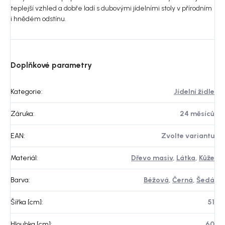
teplejší vzhled a dobře ladí s dubovými jídelními stoly v přírodním
i hnědém odstínu.
Doplňkové parametry
Kategorie
:
Jídelní židle
Záruka
:
24 měsíců
EAN
:
Zvolte variantu
Materiál
:
Dřevo masiv
,
Látka
,
Kůže
Barva
:
Béžová
,
Černá
,
Šedá
Šířka [cm]
:
51
Hloubka [cm]
:
60