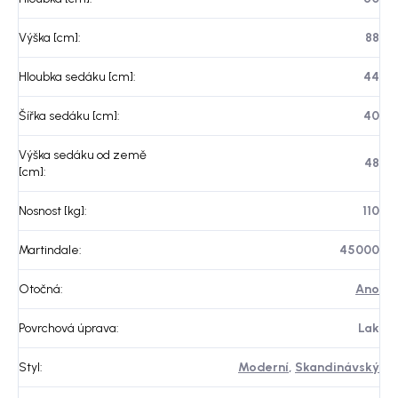
Výška [cm]
:
88
Hloubka sedáku [cm]
:
44
Šířka sedáku [cm]
:
40
Výška sedáku od země
48
[cm]
:
Nosnost [kg]
:
110
Martindale
:
45000
Otočná
:
Ano
Povrchová úprava
:
Lak
Styl
:
Moderní
,
Skandinávský