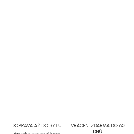
Otočná jídelní židle Alison od značky Rowico kombinuje pohodlné
čalounění, hnědé dubové nohy a praktickou funkci otáčení o 360°.
Díky teplejšímu odstínu dřeva se krásně hodí k hnědým, přírodním
i tmavším jídelním stolům.
DETAILNÍ INFORMACE
ZEPTAT SE
HLÍDAT
Uložit
DOPRAVA AŽ DO BYTU
VRÁCENÍ ZDARMA DO 60
DNŮ
Nábytek vyneseme až k vám