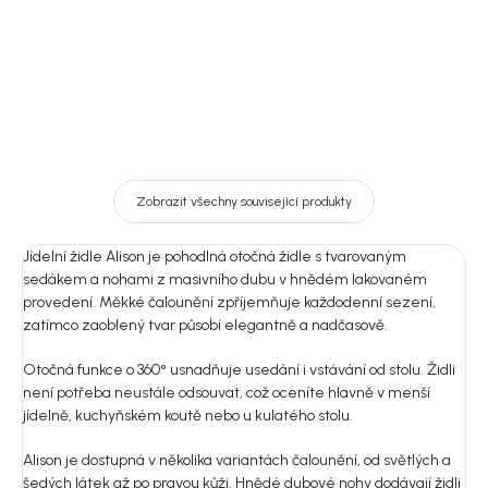
Zobrazit všechny související produkty
Jídelní židle Alison je pohodlná otočná židle s tvarovaným
sedákem a nohami z masivního dubu v hnědém lakovaném
provedení. Měkké čalounění zpříjemňuje každodenní sezení,
zatímco zaoblený tvar působí elegantně a nadčasově.
Otočná funkce o 360° usnadňuje usedání i vstávání od stolu. Židli
není potřeba neustále odsouvat, což oceníte hlavně v menší
jídelně, kuchyňském koutě nebo u kulatého stolu.
Alison je dostupná v několika variantách čalounění, od světlých a
šedých látek až po pravou kůži. Hnědé dubové nohy dodávají židli