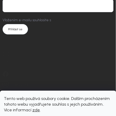
Vložením e-mailu souhlasíte s
podmínkami ochrany osobních údajů
Přihlásit se
KONTAKT
info
@
nordial.cz
+420 725 537 607
https://www.facebook.com/profile.php?id=61582484494454
nordial.cz
Tento web používá soubory cookie. Dalším procházením
tohoto webu vyjadřujete souhlas s jejich používáním..
Více informací
zde
.