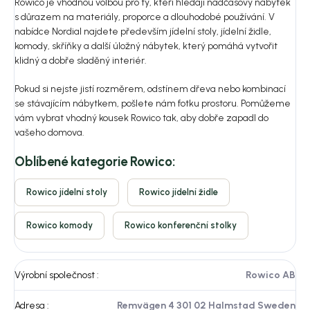
Rowico je vhodnou volbou pro ty, kteří hledají nadčasový nábytek
s důrazem na materiály, proporce a dlouhodobé používání. V
nabídce Nordial najdete především jídelní stoly, jídelní židle,
komody, skříňky a další úložný nábytek, který pomáhá vytvořit
klidný a dobře sladěný interiér.
Pokud si nejste jistí rozměrem, odstínem dřeva nebo kombinací
se stávajícím nábytkem, pošlete nám fotku prostoru. Pomůžeme
vám vybrat vhodný kousek Rowico tak, aby dobře zapadl do
vašeho domova.
Oblíbené kategorie Rowico:
Rowico jídelní stoly
Rowico jídelní židle
Rowico komody
Rowico konferenční stolky
Výrobní společnost
:
Rowico AB
Adresa
:
Remvägen 4 301 02 Halmstad Sweden