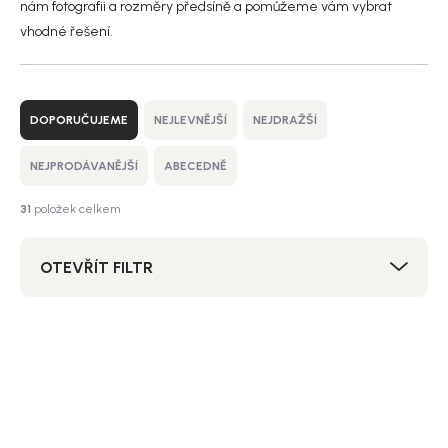
nám fotografii a rozměry předsíně a pomůžeme vám vybrat
vhodné řešení.
Ř
a
DOPORUČUJEME
NEJLEVNĚJŠÍ
NEJDRAŽŠÍ
z
e
NEJPRODÁVANĚJŠÍ
ABECEDNĚ
n
í
31
položek celkem
p
r
OTEVŘÍT FILTR
o
d
u
V
k
ý
Bestseller
Akce
t
p
SALECODE:NORDIAL15:15:%
ů
i
s
p