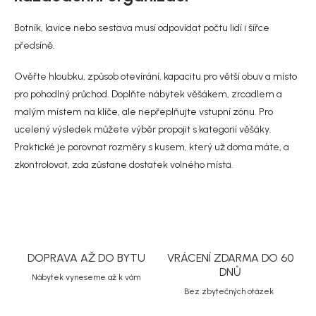
p
v
r
á
Botník, lavice nebo sestava musí odpovídat počtu lidí i šířce
v
n
k
předsíně.
í
y
v
Ověřte hloubku, způsob otevírání, kapacitu pro větší obuv a místo
ý
pro pohodlný průchod. Doplňte nábytek věšákem, zrcadlem a
p
i
malým místem na klíče, ale nepřeplňujte vstupní zónu. Pro
s
ucelený výsledek můžete výběr propojit s kategorií
věšáky
.
u
Praktické je porovnat rozměry s kusem, který už doma máte, a
zkontrolovat, zda zůstane dostatek volného místa.
DOPRAVA AŽ DO BYTU
VRÁCENÍ ZDARMA DO 60
DNŮ
Nábytek vyneseme až k vám
Bez zbytečných otázek