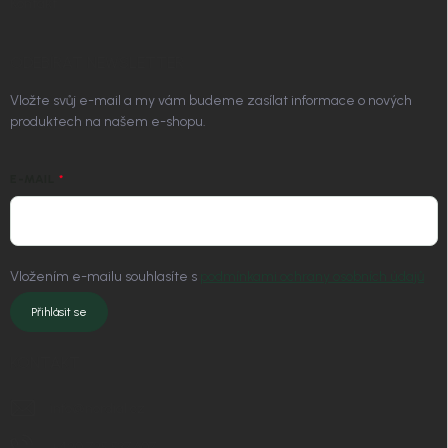
Kontakt
ODEBÍRAT NEWSLETTER
Vložte svůj e-mail a my vám budeme zasílat informace o nových
produktech na našem e-shopu.
E-MAIL
Vložením e-mailu souhlasíte s
podmínkami ochrany osobních údajů
Přihlásit se
KONTAKT
info
@
nordial.cz
+420 725 537 607