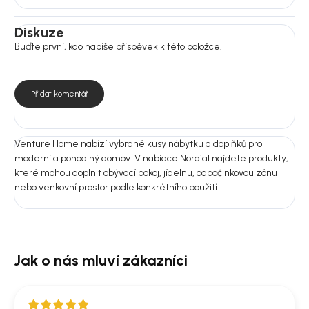
Rozměry:
Diskuze
Rozměry: Stůl: 74 × 205 × 90 cm; Židle: 67 × 109,5 × 59 cm
Buďte první, kdo napíše příspěvek k této položce.
Nosnost: 110 kg
Montáž: Ano
Přidat komentář
Nejste si jistí výběrem?
Pošlete nám fotografii prostoru nebo rozměry místnosti.
Doporučíme vám vhodnou variantu do 24 hodin, aby produkt ladil
nejen na fotografii, ale i u vás doma.
Venture Home nabízí vybrané kusy nábytku a doplňků pro
moderní a pohodlný domov. V nabídce Nordial najdete produkty,
které mohou doplnit obývací pokoj, jídelnu, odpočinkovou zónu
nebo venkovní prostor podle konkrétního použití.