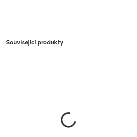
DETAILNÍ INFORMACE
ZEPTAT SE
HLÍDAT
Uložit
Související produkty
SALECODE:NORDIAL15:15:%
Doručíme do 10-14 dnů
Doručíme do 10-14 dnů
Rohový zahradní set
Zahradní jídelní set Tilos,
Bentdřevo, černá, ocel
hliník, Ø 90 cm, 5 ks
21 379 Kč
21 379 Kč