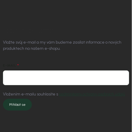
Platím Pak
Kontakt
ODEBÍRAT NEWSLETTER
Vložte svůj e-mail a my vám budeme zasílat informace o nových
produktech na našem e-shopu.
E-MAIL
Vložením e-mailu souhlasíte s
podmínkami ochrany osobních údajů
Přihlásit se
KONTAKT