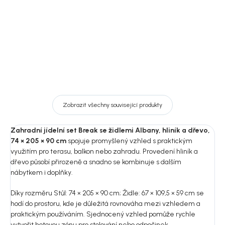
DO KOŠÍKU
DO KOŠÍKU
Zobrazit všechny související produkty
Zahradní jídelní set Break se židlemi Albany, hliník a dřevo,
74 × 205 × 90 cm
spojuje promyšlený vzhled s praktickým
využitím pro terasu, balkon nebo zahradu. Provedení hliník a
dřevo působí přirozeně a snadno se kombinuje s dalším
nábytkem i doplňky.
Díky rozměru Stůl: 74 × 205 × 90 cm; Židle: 67 × 109,5 × 59 cm se
hodí do prostoru, kde je důležitá rovnováha mezi vzhledem a
praktickým používáním. Sjednocený vzhled pomůže rychle
vytvořit hotovou zónu pro stolování nebo odpočinek.