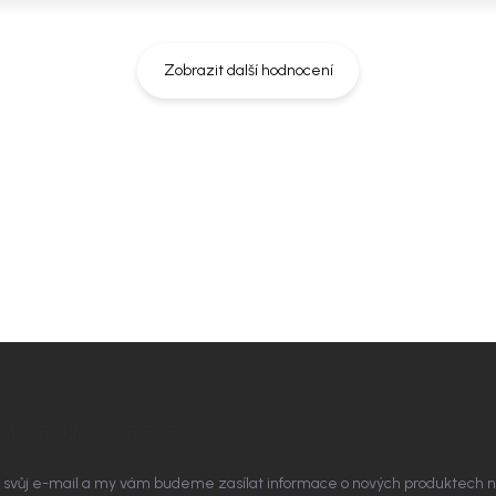
Zobrazit další hodnocení
rozměry místnosti. Doporučíme vám
t ladil nejen na fotografii, ale i u
BÍRAT NEWSLETTER
 svůj e-mail a my vám budeme zasílat informace o nových produktech 