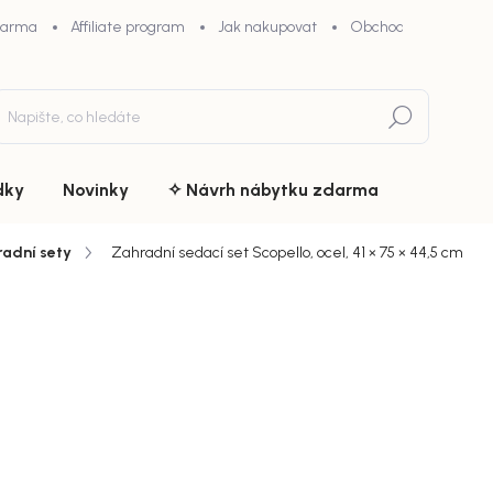
darma
Affiliate program
Jak nakupovat
Obchodní podmínky
Hledat
dky
Novinky
✧ Návrh nábytku zdarma
adní sety
Zahradní sedací set Scopello, ocel, 41 × 75 × 44,5 cm
du
ZNAČKA:
VENTURE HOME
4 689 
chny (8)
Měrná
Doručíme d
cena:
MŮŽEME DOR
−