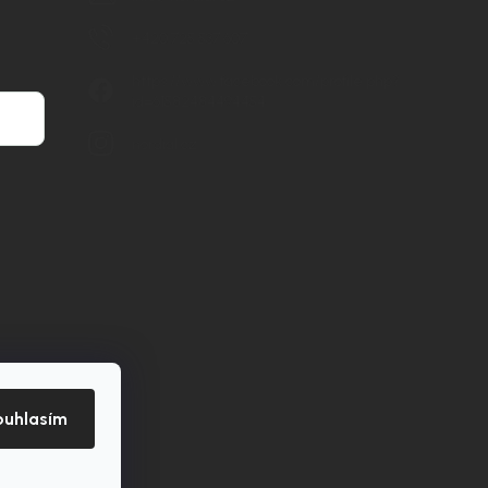
+420 725 537 607
https://www.facebook.com/profile.php?
id=61582484494454
nordial.cz
ouhlasím