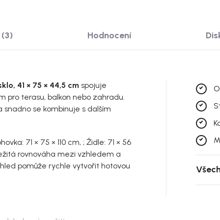
(3)
Hodnocení
Dis
klo, 41 × 75 × 44,5 cm
spojuje
O
m pro terasu, balkon nebo zahradu.
S
 a snadno se kombinuje s dalším
K
M
hovka: 71 × 75 × 110 cm, ; Židle: 71 × 56
ůležitá rovnováha mezi vzhledem a
hled pomůže rychle vytvořit hotovou
Všech