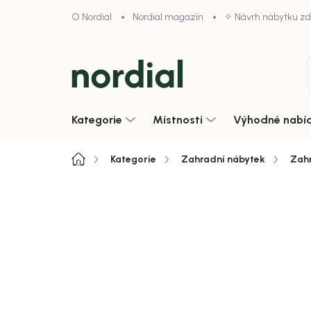
Přejít
O Nordial
Nordial magazín
✧ Návrh nábytku z
na
obsah
Kategorie
Místnosti
Výhodné nabí
Domů
Kategorie
Zahradní nábytek
Zahr
4,9/5 · 1000+ hodnocení obcho
Zobrazit vše