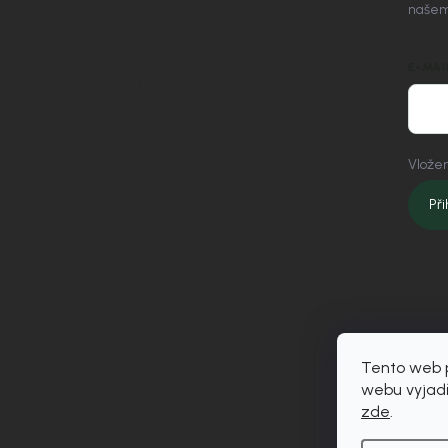
našem
Nordial magazín
✧ Návrh nábytku zdarma
E-MAI
Affiliate program
Jak nakupovat
Obchodní podmínky
Vložen
Podmínky ochrany osobních údajů
Při
Vrácení zboží a reklamace
Doprava a platba
Platím Pak
Kontakt
Tento web p
webu vyjadř
zde
.