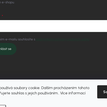
 e-shopu.
L
ím e-mailu souhlasíte s
podmínkami ochrany osobních údajů
hlásit se
oužívá soubory cookie. Dalším procházením tohoto
S
ujete souhlas s jejich používáním.. Více informací