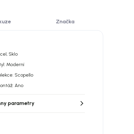
kuze
Značka
cel, Sklo
tyl: Moderní
olekce: Scopello
ontáž: Ano
ny parametry