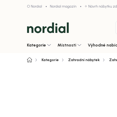
Přejít
O Nordial
Nordial magazín
✧ Návrh nábytku z
na
obsah
Kategorie
Místnosti
Výhodné nabí
Domů
Kategorie
Zahradní nábytek
Zahr
Neohodnoceno
Podrobnosti hodnoce
Zobrazit vše