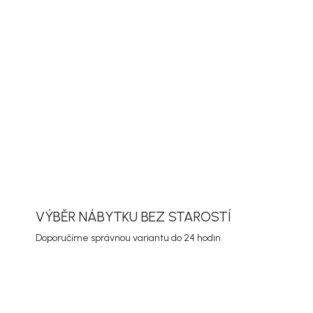
elní set Bois se židlemi Bois v provedení dřevo
l se hodí na terasu, balkon nebo zahradu. Díky
adno kombinuje s dalším nábytkem a
vzhled pomůže rychle vytvořit hotovou zónu
ní nebo odpočinek.
ORMACE
ZEPTAT SE
HLÍDAT
VÝBĚR NÁBYTKU BEZ STAROSTÍ
Doporučíme správnou variantu do 24 hodin