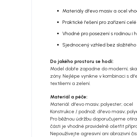
Materiály dřevo masiv a ocel vho
Praktické řešení pro zařízení cel
Vhodné pro posezení s rodinou i h
Sjednocený vzhled bez složitého 
Do jakého prostoru se hodí:
Model dobře zapadne do moderní, skan
zóny. Nejlépe vynikne v kombinaci s d
textiliemi a zelení.
Materiál a péče:
Materiál: dřevo masiv; polyester; ocel
Konstrukce / podnož: dřevo masiv; poly
Pro běžnou údržbu doporučujeme otír
části je vhodné pravidelně ošetřit pří
Nepoužívejte agresivní ani abrazivní čis