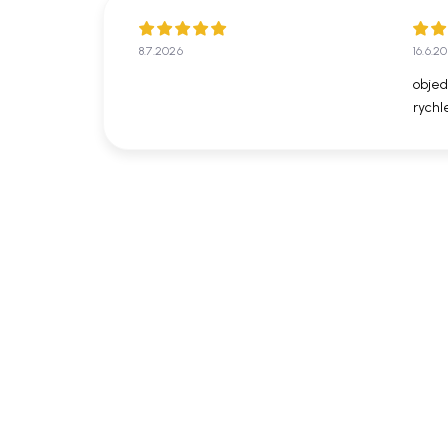
8.7.2026
16.6.2
objed
rychl