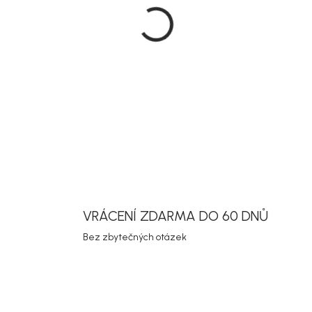
Zahradní jíd
masiv a oce
tomu se sn
sjednocený 
pro stolová
DETAILNÍ INF
Uložit
VRÁCENÍ ZDARMA DO 60 DNŮ
Bez zbytečných otázek