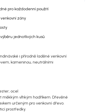
dné pro každodenní použití
é venkovní zóny
osty
výběru jednotlivých kusů
dinávské i přírodně laděné venkovní
řevem, kameninou, neutrálními
ester; ocel
at měkkým vlhkým hadříkem. Dřevěné
pravkem určeným pro venkovní dřevo.
ticí prostředky.