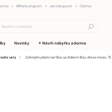
darma
Affiliate program
Jak nakupovat
Obchodní podmínky
Hledat
dky
Novinky
✧ Návrh nábytku zdarma
adní sety
Zahradní jídelní set Bois se židlemi Bois, dřevo masiv, 7
ní
ZNAČKA:
VENTURE HOME
36 019
chny (9)
Měrná
Doručíme d
cena:
MŮŽEME DOR