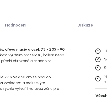
Hodnocení
Diskuze
ois, dřevo masiv a ocel, 75 × 205 × 90
D
kým využitím pro terasu, balkon nebo
N
 působí přirozeně a snadno se
.
S
S
le: 63 × 93 × 60 cm se hodí do
m
ezi vzhledem a praktickým
 rychle vytvořit hotovou zónu pro
Všech