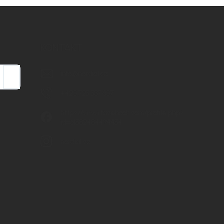
KONTAKT
info
@
nordial.cz
Přihlásit
se
+420 725 537 607
https://www.facebook.com/profile.php?
id=61582484494454
nordial.cz