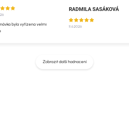
RADMILA SASÁKOVÁ
026
návka byla vyřízena velmi
11.6.2026
e
Zobrazit další hodnocení