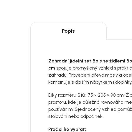
Popis
Zahradní jídelní set Bois se židlemi B
cm
spojuje promyšlený vzhled s praktic
zahradu. Provedení dřevo masiv a ocel
kombinuje s dalším nábytkem i doplňky
Díky rozměru Stůl: 75 × 205 × 90 cm; Žid
prostoru, kde je důležitá rovnováha m
používáním. Sjednocený vzhled pomůže
stolování nebo odpočinek.
Proč si ho vybrat: