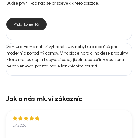
Buďte první, kdo napíše příspěvek k této položce.
Nejste si jistí výběrem?
Pošlete nám fotografii prostoru nebo rozměry místnosti.
Doporučíme vám vhodnou variantu do 24 hodin, aby produkt ladil
Přidat komentář
nejen na fotografii, ale i u vás doma.
Venture Home nabízí vybrané kusy nábytku a doplňků pro
moderní a pohodlný domov. V nabídce Nordial najdete produkty,
které mohou doplnit obývací pokoj, jídelnu, odpočinkovou zónu
nebo venkovní prostor podle konkrétního použití.
8.7.2026