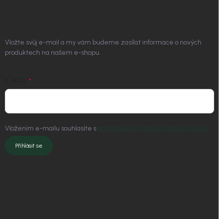
ODEBÍRAT NEWSLETTER
Vložte svůj e-mail a my vám budeme zasílat informace o nových
produktech na našem e-shopu.
E-MAIL
Vložením e-mailu souhlasíte s
podmínkami ochrany osobních údajů
Přihlásit se
KONTAKT
info
@
nordial.cz
+420 725 537 607