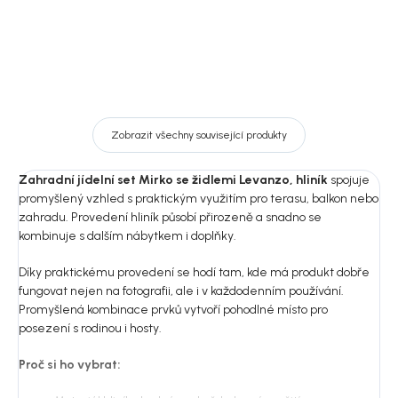
Zobrazit všechny související produkty
Zahradní jídelní set Mirko se židlemi Levanzo, hliník
spojuje
promyšlený vzhled s praktickým využitím pro terasu, balkon nebo
zahradu. Provedení hliník působí přirozeně a snadno se
kombinuje s dalším nábytkem i doplňky.
Díky praktickému provedení se hodí tam, kde má produkt dobře
fungovat nejen na fotografii, ale i v každodenním používání.
Promyšlená kombinace prvků vytvoří pohodlné místo pro
posezení s rodinou i hosty.
Proč si ho vybrat: