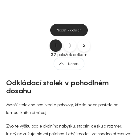
Načíst 7 dalších
1
2
O
S
v
t
27
položek celkem
l
r
Nahoru
á
á
d
n
a
Odkládací stolek v pohodlném
k
c
í
o
dosahu
p
v
r
á
Menší stolek se hodí vedle pohovky, křesla nebo postele na
v
n
k
lampu, knihu či nápoj.
í
y
v
Zvolte výšku podle okolního nábytku, stabilní desku a rozměr,
ý
který nezužuje hlavní průchod. Lehčí model lze snadno přesouvat
p