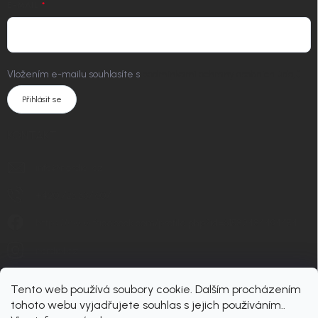
E-MAIL
Vložením e-mailu souhlasíte s
podmínkami ochrany osobních údajů
Přihlásit se
KONTAKT
info
@
nordial.cz
+420 725 537 607
https://www.facebook.com/profile.php?id=61582484494454
nordial.cz
Tento web používá soubory cookie. Dalším procházením
tohoto webu vyjadřujete souhlas s jejich používáním..