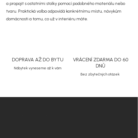
i
a propojit s ostatními stolky pomocí podobného materiálu nebo
s
tvaru. Praktická volba odpovídá konkrétnímu místu, návykům
u
domácnosti a tomu, co už v interiéru máte.
DOPRAVA AŽ DO BYTU
VRÁCENÍ ZDARMA DO 60
DNŮ
Nábytek vyneseme až k vám
Bez zbytečných otázek
Z
á
p
INFORMACE PRO VÁS
a
t
O Nordial
í