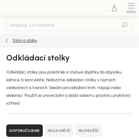
Přejít
na
obsah
Hledat
Stoly a stolky
Odkládací stolky
Odkládací stolky jsou praktické a stylové doplňky do obýváku,
ložnice či kanceláře. Nabízíme odkládací stolky v různých
velikostech a tvarech. Ideální pro odložení knih, nápojů nebo
dekorací. Použití je univerzální a dodá vašemu prostoru praktický
vzhled.
Ř
a
DOPORUČUJEME
NEJLEVNĚJŠÍ
NEJDRAŽŠÍ
z