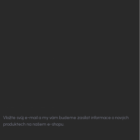
Nordial magazín
✧ Návrh nábytku zdarma
Affiliate program
Jak nakupovat
Obchodní podmínky
Podmínky ochrany osobních údajů
Vrácení zboží a reklamace
Doprava a platba
Platím Pak
Kontakt
ODEBÍRAT NEWSLETTER
Vložte svůj e-mail a my vám budeme zasílat informace o nových
produktech na našem e-shopu.