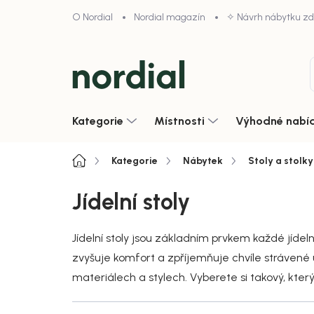
Přejít
O Nordial
Nordial magazín
✧ Návrh nábytku z
na
obsah
Kategorie
Místnosti
Výhodné nabí
Domů
Kategorie
Nábytek
Stoly a stolky
Jídelní stoly
Jídelní stoly jsou základním prvkem každé jídeln
zvyšuje komfort a zpříjemňuje chvíle strávené u j
materiálech a stylech. Vyberete si takový, který