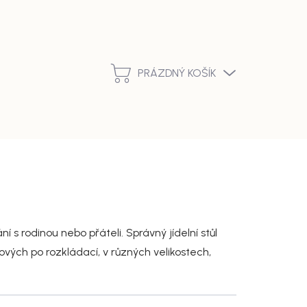
Podmínky ochrany osobních údajů
Vrácení zboží a reklamace
PRÁZDNÝ KOŠÍK
NÁKUPNÍ
KOŠÍK
 s rodinou nebo přáteli. Správný jídelní stůl
kových po rozkládací, v různých velikostech,