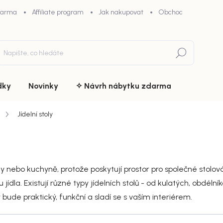
darma
Affiliate program
Jak nakupovat
Obchodní podmínky
Hledat
dky
Novinky
✧ Návrh nábytku zdarma
Jídelní stoly
y nebo kuchyně, protože poskytují prostor pro společné stolování
ídla. Existují různé typy jídelních stolů - od kulatých, obdélní
 bude praktický, funkční a sladí se s vaším interiérem.