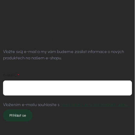
Doprava a platba
Platím Pak
Kontakt
ODEBÍRAT NEWSLETTER
Vložte svůj e-mail a my vám budeme zasílat informace o nových
produktech na našem e-shopu.
E-MAIL
Vložením e-mailu souhlasíte s
podmínkami ochrany osobních údajů
Přihlásit se
KONTAKT