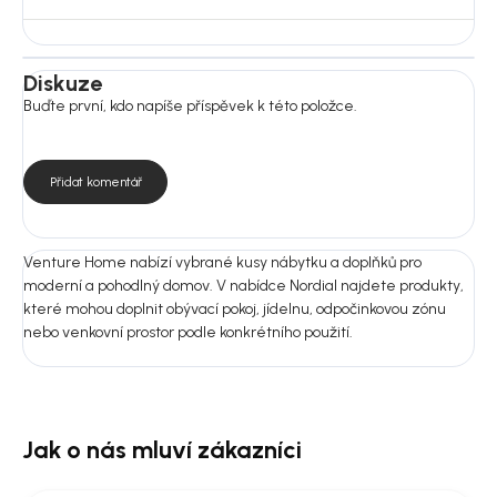
čisticí prostředky.
Rozměry:
Rozměry: Stůl: Ø 120 cm, ; Židle: 58 × 74 × 55 cm
Diskuze
Montáž: Ano
Buďte první, kdo napíše příspěvek k této položce.
Nejste si jistí výběrem?
Pošlete nám fotografii prostoru nebo rozměry místnosti.
Přidat komentář
Doporučíme vám vhodnou variantu do 24 hodin, aby produkt ladil
nejen na fotografii, ale i u vás doma.
Venture Home nabízí vybrané kusy nábytku a doplňků pro
moderní a pohodlný domov. V nabídce Nordial najdete produkty,
které mohou doplnit obývací pokoj, jídelnu, odpočinkovou zónu
nebo venkovní prostor podle konkrétního použití.