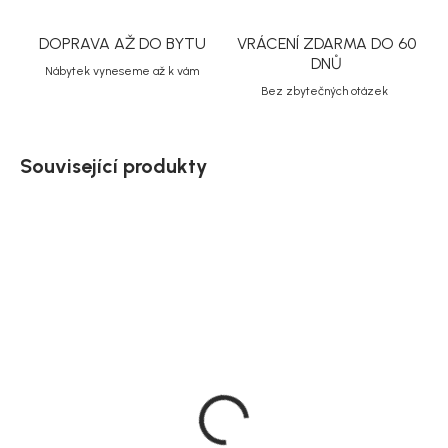
DOPRAVA AŽ DO BYTU
VRÁCENÍ ZDARMA DO 60
DNŮ
Nábytek vyneseme až k vám
Bez zbytečných otázek
Související produkty
Doručíme do 10-14 dnů
Doručíme do 10-14 dnů
Zahradní jídelní stůl
Zahradní jídelní set
Lanzo, béžová, hliník, Ø
Croft se židlemi Alfons,
120 cm
dřevo masiv, Ø 120 cm