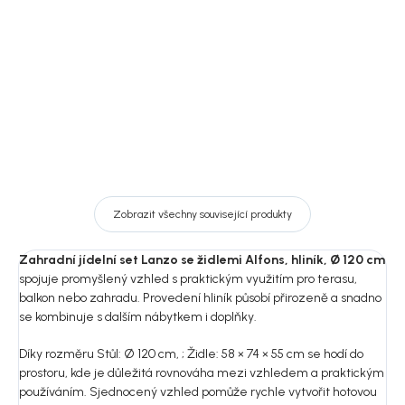
14 299 Kč
27 469 Kč
DO KOŠÍKU
DO KOŠÍKU
Zobrazit všechny související produkty
Zahradní jídelní set Lanzo se židlemi Alfons, hliník, Ø 120 cm
spojuje promyšlený vzhled s praktickým využitím pro terasu,
balkon nebo zahradu. Provedení hliník působí přirozeně a snadno
se kombinuje s dalším nábytkem i doplňky.
Díky rozměru Stůl: Ø 120 cm, ; Židle: 58 × 74 × 55 cm se hodí do
prostoru, kde je důležitá rovnováha mezi vzhledem a praktickým
používáním. Sjednocený vzhled pomůže rychle vytvořit hotovou