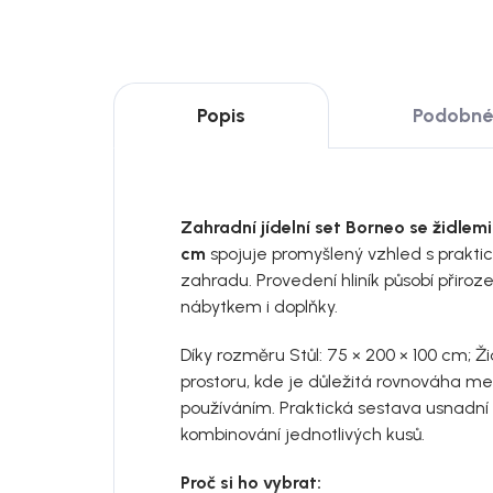
Popis
Podobné 
Zahradní jídelní set Borneo se židlem
cm
spojuje promyšlený vzhled s praktic
zahradu. Provedení hliník působí přiro
nábytkem i doplňky.
Díky rozměru Stůl: 75 × 200 × 100 cm; Ži
prostoru, kde je důležitá rovnováha m
používáním. Praktická sestava usnadní 
kombinování jednotlivých kusů.
Proč si ho vybrat: