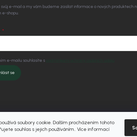
 svůj e-mail a my vám budeme zasílat informace o nových produktech 
 e-shopu.
L
ím e-mailu souhlasíte s
podmínkami ochrany osobních údajů
hlásit se
oužívá soubory cookie. Dalším procházením tohoto
S
ujete souhlas s jejich používáním.. Více informací