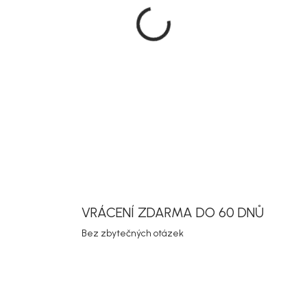
Zahradní jí
provedení h
Díky tomu 
praktická s
kombinování
DETAILNÍ INF
Uložit
VRÁCENÍ ZDARMA DO 60 DNŮ
Bez zbytečných otázek