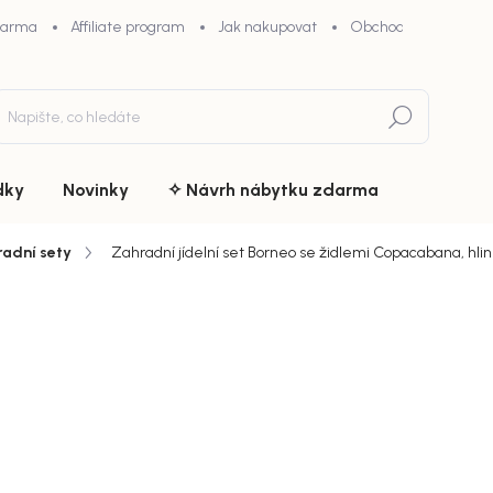
darma
Affiliate program
Jak nakupovat
Obchodní podmínky
Hledat
dky
Novinky
✧ Návrh nábytku zdarma
adní sety
Zahradní jídelní set Borneo se židlemi Copacabana, hliní
du
ZNAČKA:
VENTURE HOME
34 849
chny (9)
Měrná
Doručíme d
cena:
MŮŽEME DOR