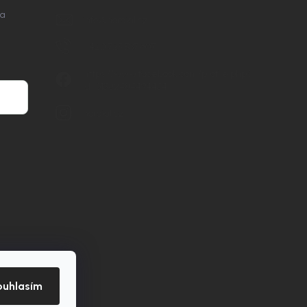
na
info
@
nordial.cz
+420 725 537 607
https://www.facebook.com/profile.php?
id=61582484494454
nordial.cz
ouhlasím