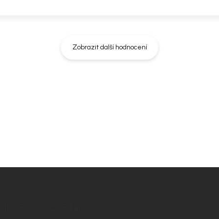
 60,5 × 88 × 56,5 cm
Zobrazit další hodnocení
rozměry místnosti. Doporučíme vám
t ladil nejen na fotografii, ale i u
BÍRAT NEWSLETTER