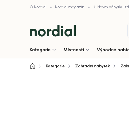
Přejít
O Nordial
Nordial magazín
✧ Návrh nábytku z
na
obsah
Kategorie
Místnosti
Výhodné nabí
Domů
Kategorie
Zahradní nábytek
Zahr
4,9/5 · 1000+ hodnocení obcho
Zobrazit vše