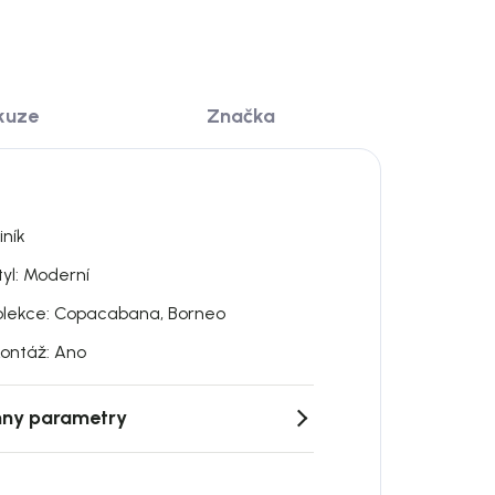
kuze
Značka
iník
tyl: Moderní
olekce: Copacabana, Borneo
ontáž: Ano
ny parametry