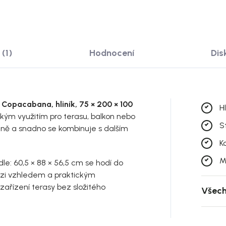
(1)
Hodnocení
Dis
i Copacabana, hliník, 75 × 200 × 100
Hl
kým využitím pro terasu, balkon nebo
S
zeně a snadno se kombinuje s dalším
K
M
dle: 60,5 × 88 × 56,5 cm se hodí do
ezi vzhledem a praktickým
zařízení terasy bez složitého
Všech