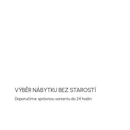
delní set Borneo se židlemi Copacabana v
liník se hodí na terasu, balkon nebo zahradu.
se snadno kombinuje s dalším nábytkem a
estava usnadní zařízení terasy bez složitého
 jednotlivých kusů.
ORMACE
ZEPTAT SE
HLÍDAT
VÝBĚR NÁBYTKU BEZ STAROSTÍ
Doporučíme správnou variantu do 24 hodin