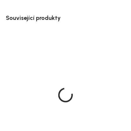
Související produkty
Doručíme do 10-14 dnů
Doručíme do 10-14 dnů
Zahradní set Tao, ocel,
Zahradní set Minos,
Ø 60 cm
ocel, Ø 50 cm
3 339 Kč
5 799 Kč
DO KOŠÍKU
DO KOŠÍKU