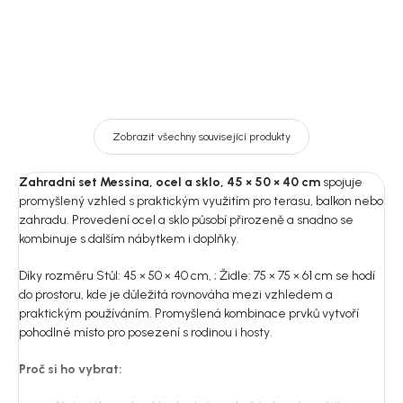
Zobrazit všechny související produkty
Zahradní set Messina, ocel a sklo, 45 × 50 × 40 cm
spojuje
promyšlený vzhled s praktickým využitím pro terasu, balkon nebo
zahradu. Provedení ocel a sklo působí přirozeně a snadno se
kombinuje s dalším nábytkem i doplňky.
Díky rozměru Stůl: 45 × 50 × 40 cm, ; Židle: 75 × 75 × 61 cm se hodí
do prostoru, kde je důležitá rovnováha mezi vzhledem a
praktickým používáním. Promyšlená kombinace prvků vytvoří
pohodlné místo pro posezení s rodinou i hosty.
Proč si ho vybrat: