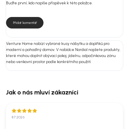
Montáž: Ano
Buďte první, kdo napíše příspěvek k této položce.
Nejste si jistí výběrem?
Pošlete nám fotografii prostoru nebo rozměry místnosti.
Přidat komentář
Doporučíme vám vhodnou variantu do 24 hodin, aby produkt ladil
nejen na fotografii, ale i u vás doma.
Venture Home nabízí vybrané kusy nábytku a doplňků pro
moderní a pohodlný domov. V nabídce Nordial najdete produkty,
které mohou doplnit obývací pokoj, jídelnu, odpočinkovou zónu
nebo venkovní prostor podle konkrétního použití.
8.7.2026