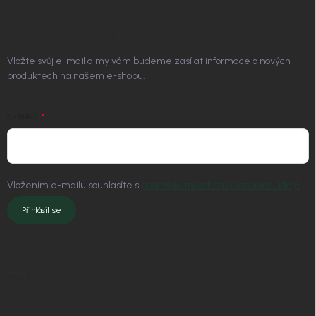
ODEBÍRAT NEWSLETTER
Vložte svůj e-mail a my vám budeme zasílat informace o nových
produktech na našem e-shopu.
E-MAIL
Vložením e-mailu souhlasíte s
podmínkami ochrany osobních údajů
Přihlásit se
KONTAKT
info
@
nordial.cz
+420 725 537 607