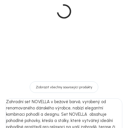
Zahradní jídelní set
Zahradní sedací set
Giardini se židlemi
Scopello, ocel, 41 × 75 ×
Levanzo, hliník, 72 × 150 ×
44,5 cm
90 cm
16 109 Kč
4 689 Kč
DO KOŠÍKU
DO KOŠÍKU
Zobrazit všechny související produkty
Zahradní set NOVELLA v bežové barvě, vyrobený od
renomovaného dánského výrobce, nabízí elegantní
kombinaci pohodlí a designu. Set NOVELLA obsahuje
pohodlné pohovky, křesla a stolky, které vytvářejí ideální
pohodlné prostředí pro relaxaci na vaší zahradě, terase či