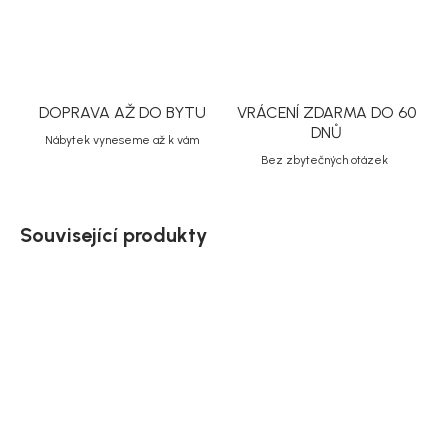
DOPRAVA AŽ DO BYTU
VRÁCENÍ ZDARMA DO 60
DNŮ
Nábytek vyneseme až k vám
Bez zbytečných otázek
Související produkty
Doručíme do 10-14 dnů
Doručíme do 10-14 dnů