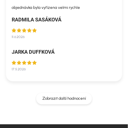
objednávka byla vyřízena velmi rychle
RADMILA SASÁKOVÁ
11.6.2026
JARKA DUFFKOVÁ
17.5.2026
Zobrazit další hodnocení
Z