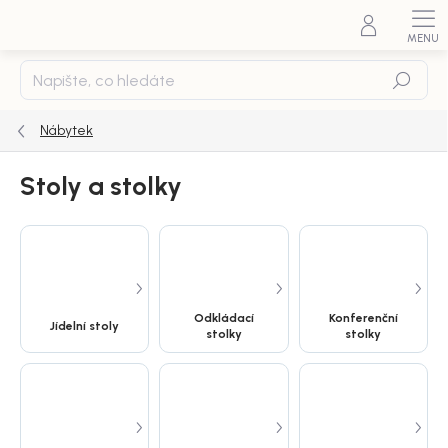
Přejít
na
obsah
Hledat
Nábytek
Stoly a stolky
Odkládací
Konferenční
Jídelní stoly
stolky
stolky