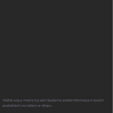
í
Nordial magazín
✧ Návrh nábytku zdarma
Affiliate program
Jak nakupovat
Obchodní podmínky
Podmínky ochrany osobních údajů
Vrácení zboží a reklamace
Doprava a platba
Platím Pak
Kontakt
ODEBÍRAT NEWSLETTER
Vložte svůj e-mail a my vám budeme zasílat informace o nových
produktech na našem e-shopu.