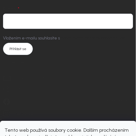
E-MAIL
Vložením e-mailu souhlasíte s
podmínkami ochrany osobních údajů
Přihlásit se
KONTAKT
info
@
nordial.cz
+420 725 537 607
https://www.facebook.com/profile.php?id=61582484494454
nordial.cz
Tento web používá soubory cookie. Dalším procházením