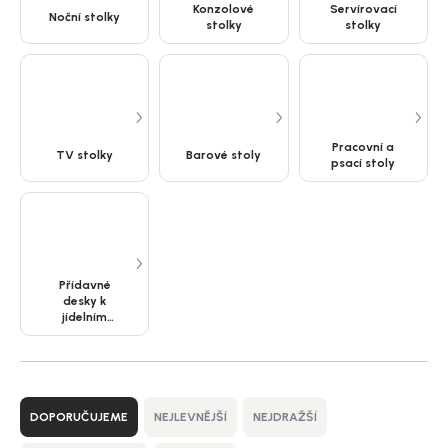
Konzolové
Servírovací
Noční stolky
stolky
stolky
Pracovní a
TV stolky
Barové stoly
psací stoly
Přídavné
desky k
jídelním
stolům
Ř
a
DOPORUČUJEME
NEJLEVNĚJŠÍ
NEJDRAŽŠÍ
z