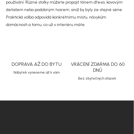
i
používání. Různé stolky můžete propojit tónem dřeva, kovovým
s
detailem nebo podobným tvarem, aniž by byly ze stejné série.
u
Praktická volba odpovídá konkrétnímu místu, návykům
domácnosti a tomu, co už v interiéru máte.
DOPRAVA AŽ DO BYTU
VRÁCENÍ ZDARMA DO 60
DNŮ
Nábytek vyneseme až k vám
Bez zbytečných otázek
Z
á
p
INFORMACE PRO VÁS
a
t
O Nordial