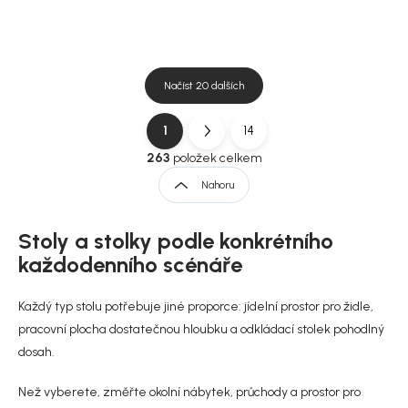
Načíst 20 dalších
1
14
O
S
v
t
263
položek celkem
l
r
Nahoru
á
á
d
n
a
Stoly a stolky podle konkrétního
k
c
í
o
každodenního scénáře
p
v
r
á
Každý typ stolu potřebuje jiné proporce: jídelní prostor pro židle,
v
n
k
pracovní plocha dostatečnou hloubku a odkládací stolek pohodlný
í
y
dosah.
v
ý
Než vyberete, změřte okolní nábytek, průchody a prostor pro
p