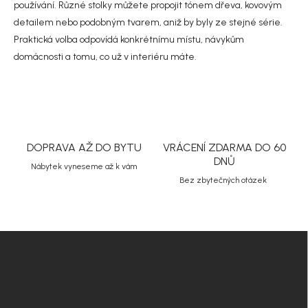
i
používání. Různé stolky můžete propojit tónem dřeva, kovovým
s
detailem nebo podobným tvarem, aniž by byly ze stejné série.
u
Praktická volba odpovídá konkrétnímu místu, návykům
domácnosti a tomu, co už v interiéru máte.
DOPRAVA AŽ DO BYTU
VRÁCENÍ ZDARMA DO 60
DNŮ
Nábytek vyneseme až k vám
Bez zbytečných otázek
Z
á
p
INFORMACE PRO VÁS
a
t
O Nordial