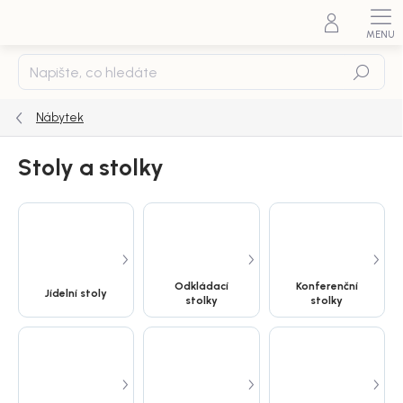
Přejít
na
obsah
Hledat
Nábytek
Stoly a stolky
Odkládací
Konferenční
Jídelní stoly
stolky
stolky