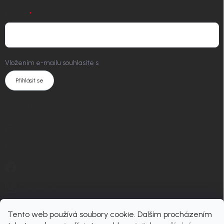
E-MAIL
Vložením e-mailu souhlasíte s
podmínkami ochrany osobních údajů
Přihlásit se
KONTAKT
info
@
nordial.cz
+420 725 537 607
https://www.facebook.com/profile.php?id=61582484494454
nordial.cz
Tento web používá soubory cookie. Dalším procházením