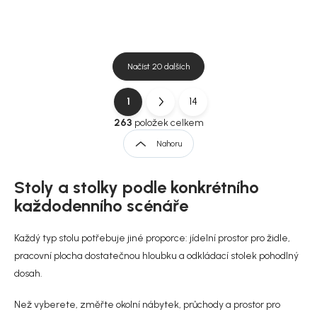
Načíst 20 dalších
1
14
O
S
v
t
263
položek celkem
l
r
Nahoru
á
á
d
n
a
Stoly a stolky podle konkrétního
k
c
í
o
každodenního scénáře
p
v
r
á
Každý typ stolu potřebuje jiné proporce: jídelní prostor pro židle,
v
n
k
pracovní plocha dostatečnou hloubku a odkládací stolek pohodlný
í
y
dosah.
v
ý
Než vyberete, změřte okolní nábytek, průchody a prostor pro
p