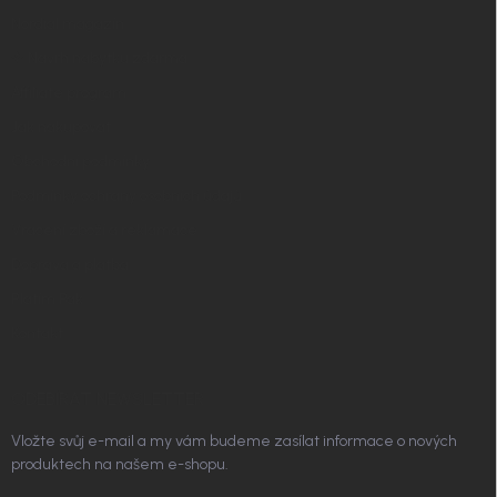
í
Nordial magazín
✧ Návrh nábytku zdarma
Affiliate program
Jak nakupovat
Obchodní podmínky
Podmínky ochrany osobních údajů
Vrácení zboží a reklamace
Doprava a platba
Platím Pak
Kontakt
ODEBÍRAT NEWSLETTER
Vložte svůj e-mail a my vám budeme zasílat informace o nových
produktech na našem e-shopu.