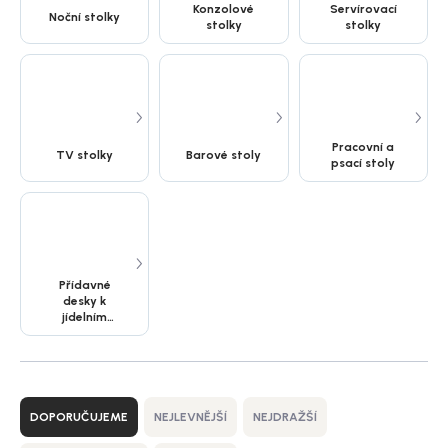
Konzolové
Servírovací
Noční stolky
stolky
stolky
Pracovní a
TV stolky
Barové stoly
psací stoly
Přídavné
desky k
jídelním
stolům
Ř
a
DOPORUČUJEME
NEJLEVNĚJŠÍ
NEJDRAŽŠÍ
z