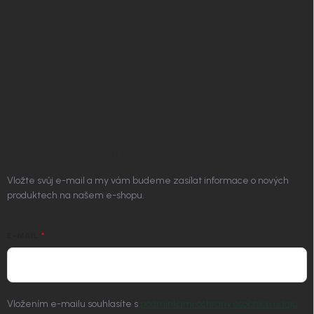
Obchodní podmínky
Podmínky ochrany osobních údajů
Vrácení zboží a reklamace
Doprava a platba
Platím Pak
Kontakt
ODEBÍRAT NEWSLETTER
Vložte svůj e-mail a my vám budeme zasílat informace o nových
produktech na našem e-shopu.
E-MAIL
Vložením e-mailu souhlasíte s
podmínkami ochrany osobních údajů