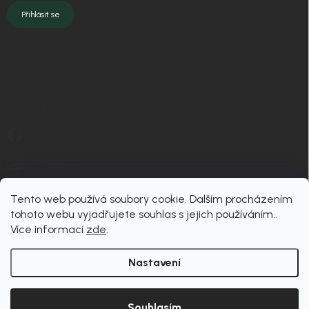
Přihlásit se
KONTAKT
info
@
nordial.cz
+420 725 537 607
https://www.facebook.com/profile.php?id=61582484494454
nordial.cz
Tento web používá soubory cookie. Dalším procházením
tohoto webu vyjadřujete souhlas s jejich používáním..
Více informací
zde
.
Nastavení
Copyright 2026
nordial
. Všechna práva vyhrazena.
Upravit nastavení cookies
Souhlasím