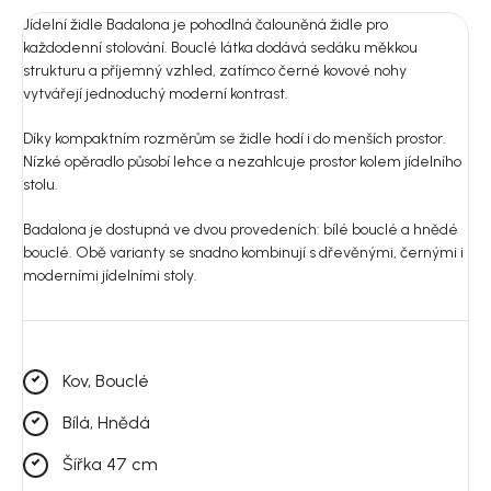
Jídelní židle Badalona je pohodlná čalouněná židle pro
každodenní stolování. Bouclé látka dodává sedáku měkkou
strukturu a příjemný vzhled, zatímco černé kovové nohy
vytvářejí jednoduchý moderní kontrast.
Díky kompaktním rozměrům se židle hodí i do menších prostor.
Nízké opěradlo působí lehce a nezahlcuje prostor kolem jídelního
stolu.
Badalona je dostupná ve dvou provedeních: bílé bouclé a hnědé
bouclé. Obě varianty se snadno kombinují s dřevěnými, černými i
moderními jídelními stoly.
Kov, Bouclé
Bílá, Hnědá
Šířka 47 cm