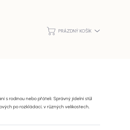
Podmínky ochrany osobních údajů
Vrácení zboží a reklamace
PRÁZDNÝ KOŠÍK
NÁKUPNÍ
KOŠÍK
 s rodinou nebo přáteli. Správný jídelní stůl
kových po rozkládací, v různých velikostech,