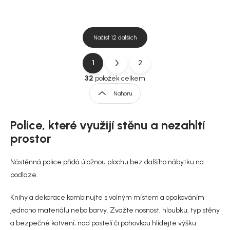
Načíst 12 dalších
1
2
O
S
v
t
32
položek celkem
l
r
Nahoru
á
á
d
n
a
Police, které využijí stěnu a nezahltí
k
c
í
o
prostor
p
v
r
á
Nástěnná police přidá úložnou plochu bez dalšího nábytku na
v
n
k
podlaze.
í
y
v
Knihy a dekorace kombinujte s volným místem a opakováním
ý
jednoho materiálu nebo barvy. Zvažte nosnost, hloubku, typ stěny
p
i
a bezpečné kotvení; nad postelí či pohovkou hlídejte výšku.