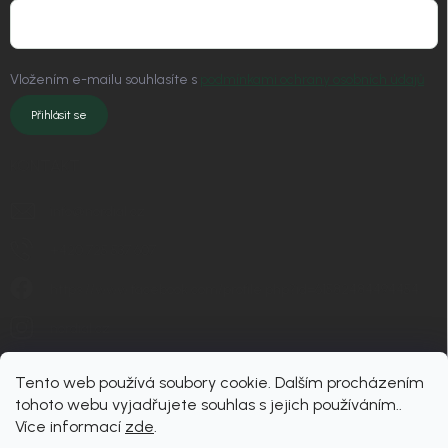
Vložením e-mailu souhlasíte s
podmínkami ochrany osobních údajů
Přihlásit se
KONTAKT
info
@
nordial.cz
+420 725 537 607
https://www.facebook.com/profile.php?id=61582484494454
nordial.cz
Tento web používá soubory cookie. Dalším procházením
tohoto webu vyjadřujete souhlas s jejich používáním..
Více informací
zde
.