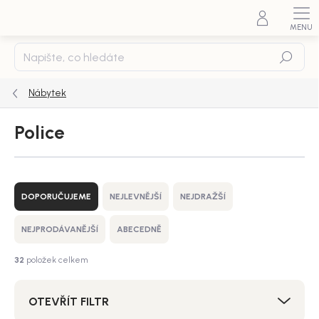
Přejít
na
obsah
Hledat
Nábytek
Police
Ř
a
DOPORUČUJEME
NEJLEVNĚJŠÍ
NEJDRAŽŠÍ
z
e
NEJPRODÁVANĚJŠÍ
ABECEDNĚ
n
í
32
položek celkem
p
r
OTEVŘÍT FILTR
o