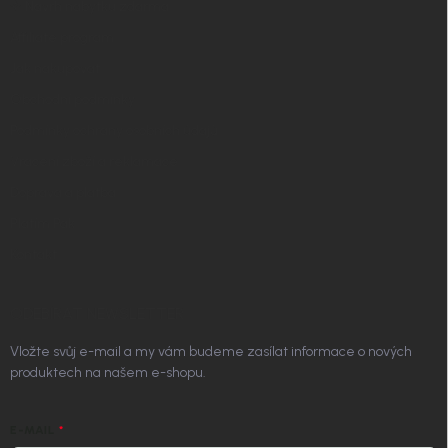
✧ Návrh nábytku zdarma
Affiliate program
Jak nakupovat
Obchodní podmínky
Podmínky ochrany osobních údajů
Vrácení zboží a reklamace
Doprava a platba
Platím Pak
Kontakt
ODEBÍRAT NEWSLETTER
Vložte svůj e-mail a my vám budeme zasílat informace o nových
produktech na našem e-shopu.
E-MAIL