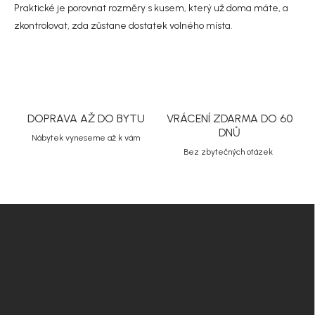
s
Praktické je porovnat rozměry s kusem, který už doma máte, a
u
zkontrolovat, zda zůstane dostatek volného místa.
DOPRAVA AŽ DO BYTU
VRÁCENÍ ZDARMA DO 60
DNŮ
Nábytek vyneseme až k vám
Bez zbytečných otázek
Z
á
p
INFORMACE PRO VÁS
a
t
O Nordial
í
Nordial magazín